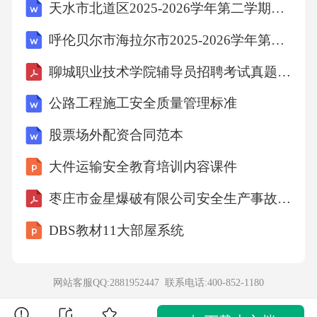
天水市北道区2025-2026学年第二学期四年级语文期末考试卷(部编版含答案)
换正确)6.(1)也傍桑阴学种瓜(2)遗民泪尽胡尘里
呼伦贝尔市海拉尔市2025-2026学年第二学期三年级语文期末考试卷(部编版含答案)
(3)罗贯中三国演义(4)金文隶书(每空0.5分)二、
阅读理解(30分)(一)课内阅读(12分)1.船夫的驾驶
聊城职业技术学院辅导员招聘考试真题及答案
技术特别好。(1分)行船速度极快时操纵自如(1
公路工程施工安全质量管理标准
分)；拥挤时能挤过去(1分)；极窄地方能平稳穿
股票场外配资合同范本
过且速度快，能做急转弯(1分)。(后三空意思对
大件运输安全教育培训内容课件
即可)2.写了商人、青年妇女、孩子、老人(保
姆、全家)。(2分，至少写出三类人)说明了小艇
枣庄市金星爆破有限公司安全生产事故应急预案1
与人们的日常生活息息相关(是人们重要的交通
DBS教材11大部屋系统
工具)。(2分，意思对即可)3.对比(1分)突出了小
艇在威尼斯的重要作用，动与静的交替展现了
网站客服QQ:2881952447 联系电话:
400-852-1180
威尼斯的独特风情与生活节奏。(3分，意思对即