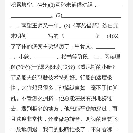
积累填空。(4分)(1)童孙未解供耕织，_________
_______________。(2)______________________
__，南望王师又一年。(3)《草船借箭》选自元
末明初________写的《____________》。(4)汉
字字体的演变主要经历了：甲骨文、_______
_、小篆、________、楷书等阶段。二、阅读理
解(30分)(一)课内阅读(12分)《威尼斯的小艇》
节选船夫的驾驶技术特别好。行船的速度极
快，来往船只很多，他操纵自如，毫不手忙脚
乱。不管怎么拥挤，他总能左拐右拐地挤过
去。遇到极窄的地方，他总能平稳地穿过，而
且速度非常快，还能做急转弯。两边的建筑飞
一般地倒退，我们的眼睛忙极了，不知看哪一