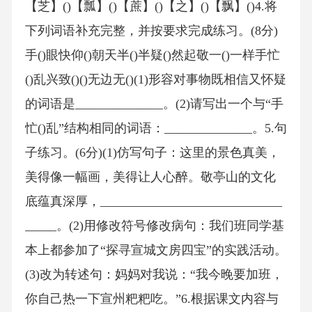
【芝】()【瓢】()【蔗】()【之】()【飘】()4.将
下列词语补充完整，并按要求完成练习。(8分)
手()眼快仰()朝天半()半疑()然起敬一()一样手忙
()乱兴致()()无边无()(1)形容对事物既相信又怀疑
的词语是______________。(2)请写出一个与“手
忙()乱”结构相同的词语：______________。5.句
子练习。(6分)(1)仿写句子：这里的景色真美，
美得像一幅画，美得让人心醉。敬亭山的文化
底蕴真深厚，_____________________________
_____。(2)用修改符号修改病句：我们班同学基
本上都参加了“探寻宣城文房四宝”的实践活动。
(3)改为转述句：妈妈对我说：“我今晚要加班，
你自己热一下宣州粑粑吃。”6.根据课文内容与