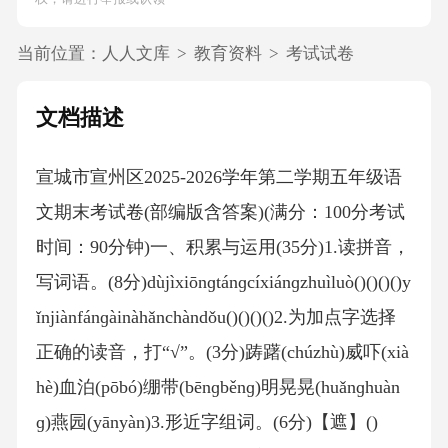
当前位置：
人人文库
>
教育资料
>
考试试卷
文档描述
宣城市宣州区2025-2026学年第二学期五年级语
文期末考试卷(部编版含答案)(满分：100分考试
时间：90分钟)一、积累与运用(35分)1.读拼音，
写词语。(8分)dùjìxiōnɡtánɡcíxiánɡzhuìluò()()()()y
ǐnjiànfánɡàinàhǎnchàndǒu()()()()2.为加点字选择
正确的读音，打“√”。(3分)踌躇(chúzhù)威吓(xià
hè)血泊(pōbó)绷带(bēnɡběnɡ)明晃晃(huǎnɡhuàn
ɡ)燕园(yānyàn)3.形近字组词。(6分)【遮】()