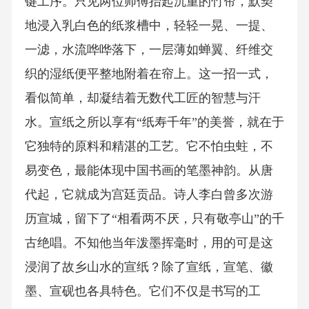
键工序。只见两位师傅抬起沉重的竹帘，默契
地浸入乳白色的纸浆槽中，轻轻一晃、一提、
一滤，水流哗哗落下，一层薄如蝉翼、纤维交
织的湿纸便平整地附着在帘上。这一招一式，
看似简单，却凝结着无数代工匠的智慧与汗
水。宣纸之所以享有“纸寿千年”的美誉，就在于
它独特的原料和精湛的工艺。它不怕虫蛀，不
易变色，最能体现中国书画的笔墨神韵。从唐
代起，它就成为宫廷贡品。诗人李白曾多次游
历宣城，留下了“相看两不厌，只有敬亭山”的千
古绝唱。不知他当年泼墨挥毫时，用的可是这
浸润了故乡山水的宣纸？除了宣纸，宣笔、徽
墨、宣砚也各具特色。它们不仅是书写的工