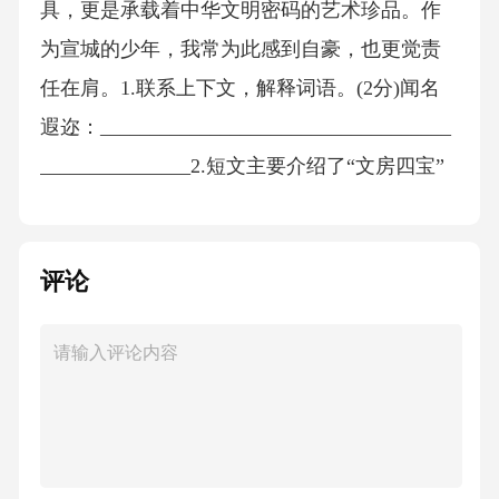
具，更是承载着中华文明密码的艺术珍品。作
为宣城的少年，我常为此感到自豪，也更觉责
任在肩。1.联系上下文，解释词语。(2分)闻名
遐迩：___________________________________
_______________2.短文主要介绍了“文房四宝”
中的________，其诞生地在宣城市________
县。它的特点是________、________、最能体
评论
现中国书画的笔墨神韵。(4分)3.请用“___”画出
描写老师傅“捞纸”动作的句子，这些动词体现了
工匠们____________的特点。(4分)4.文中提到
诗人李白的诗句“相看两不厌，只有敬亭山”，是
为了说明()。(2分)A.宣城风景优美B.李白喜欢宣
纸C.宣城文化底蕴深厚5.短文表达了作者怎样的