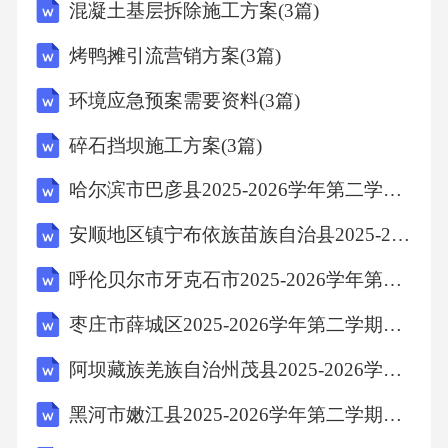
混凝土基层拆除施工方案(3篇)
你真实的感受与收获。要求：内容具体，感情
烤鸭摊引流营销方案(3篇)
真实，语句通顺，书写工整，不少于400字。参
考答案一、积累与运用(35分)1.妒忌胸膛慈祥坠
环境应急预案需要资料(3篇)
落引荐妨碍呐喊颤抖(每字0.5分)2.chúhèpōbēnɡh
碎石挡坝施工方案(3篇)
uǎnɡyān(每个0.5分)3.示例：遮挡甘蔗；芝麻之
哈尔滨市巴彦县2025-2026学年第二学期四年级语文期末考试卷(部编版含答案)
后；瓢泼大雨飘扬(每空0.5分，合理即可)4.疾面
信肃模脚勃勃际(每空0.5分)(1)半信半疑(1分)(2)
安顺地区镇宁布依族苗族自治县2025-2026学年第二学期五年级语文第八单元测试卷(部编版含答案)
示例：眼疾手快(1分，结构为“名+形+名+形”的
呼伦贝尔市牙克石市2025-2026学年第二学期五年级语文期末考试卷(部编版含答案)
并列式即可)5.(1)示例：深厚得像一本读不完的
枣庄市薛城区2025-2026学年第二学期五年级语文第七单元测试卷(部编版含答案)
书，深厚得让每个宣州人都为之骄傲。(2分，运
阿坝藏族羌族自治州茂县2025-2026学年第二学期五年级语文第八单元测试卷(部编版含答案)
用比喻和递进，合理即可)(2)删去“基本上”或
“都”。(2分)(3)妈妈对我说，她今晚要加班，让
黑河市嫩江县2025-2026学年第二学期五年级语文期末考试卷(部编版含答案)
我自己热一下宣州粑粑吃。(2分，人称、标点转