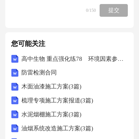
思想感情？(3分)6.作为宣城的小学生，你认为
提交
0
/150
我们可以为传承“文房四宝”文化做些什么？(至
少写两点)(3分)三、口语交际(5分)本学期，学校
组织了“我是宣城小导游”主题活动。如果让你向
您可能关注
来自外地的朋友介绍一处宣州区的风景名胜或
高中生物 重点强化练78 环境因素参与调节植物的生命活动
特色文化（如敬亭山、谢朓楼、水东老街、宣
州窑等），你会如何介绍？请简要写下你的介
防雷检测合同
绍词。(要求：条理清晰，表达流畅，能体现特
木面油漆施工方案(3篇)
色，至少3句话)四、习作(30分)题目：那一刻，
梳理专项施工方案报道(3篇)
我长大了提示：成长，有时就在一瞬间。或许
是一次勇敢的尝试，或许是一份深深的理解，
水泥烟棚施工方案(3篇)
或许是一个郑重的决定……请选择你生活中真
油烟系统改造施工方案(3篇)
实的一件事，把“那一刻”的情形写具体，记录下