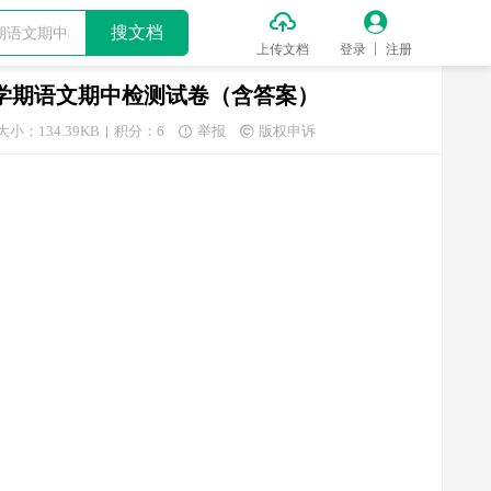


搜文档
上传文档
登录
注册
级下学期语文期中检测试卷（含答案）
大小：134.39KB
积分：6
举报
版权申诉

