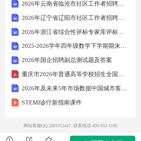
2026年云南省临沧市社区工作者招聘考试备考题库及答案解析
制C、员工培训D、市场营销策略答案：D解
2026年辽宁省辽阳市社区工作者招聘考试参考题库及答案解析
析：质量管理体系通常包括质量管理策划、资
源管理、产品实现、测量分析和改进等要素。A
2026年浙江省综合性评标专家库评标专家考试在线题库
项质量目标制定属于策划环节；B项过程控制是
2025-2026学年四年级数学下学期期末真题重组试题01（山东专用 青岛版五四制） 含答案
确保产品符合要求的关键；C项员工培训属于资
2026年国企招聘副总测试题及答案
源管理的一部分。D项市场营销策略属于企业运
重庆市2026年普通高等学校招生全国统一考试 生物+答案
营的范畴，与质量管理体系的核心要素关联性
较弱。故选D。10．某村为改善村民饮用水质
2026年及未来5年市场数据中国城市客运行业市场调研分析及投资前景预测报告
量，投资建设了自来水厂。以下哪项措施在自
STEMI诊疗新指南课件
来水厂运营中最为关键()？A、水源保护B、设
备维护C、人员管理D、收费标准制定答案：A
网站客服QQ:2881952447 联系电话:
400-852-1180
解析：饮用水质量直接关系到村民健康，自来