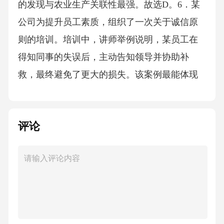
的发现与农业生产关联性最强。故选D。6．某
公司为提升员工素质，组织了一次关于诚信原
则的培训。培训中，讲师举例说明，某员工在
得知同事的失误后，主动告知领导并协助补
救，最终避免了更大的损失。该案例最能体现
诚信原则的哪一方面()？A、诚实守信B、责任
担当C、公平公正D、利益至上答案：B解析：
评论
诚信原则要求人们在言行一致、信守承诺的基
础上，积极履行社会责任。题干中，该员工在
得知同事失误后主动告知领导并协助补救，体
现了对工作负责、勇于担当的态度，符合诚信
原则中的责任担当要求。A项诚实守信更多强调
言辞一致；C项公平公正涉及法律或道德的普遍