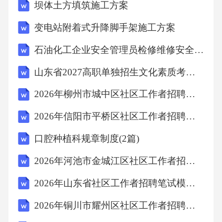
坝体土方填筑施工方案
特色农业的发展方向。故选C。8．某市在城市
变电站附着式升降脚手架施工方案
建设中，注重保护历史文化遗产。以下哪项做
法最能体现这一理念()？A、将古建筑拆除重建
石油化工企业安全管理员检修维修安全操作规程
B、对历史街区进行整体保护C、限制游客进入
山东省2027高职单独招生文化素质考前冲刺预测卷（五）
历史街区D、对古建筑进行现代化改造答案：B
2026年柳州市城中区社区工作者招聘笔试参考试题及答案解析
解析：保护历史文化遗产的核心在于保留其历
史风貌和文化价值。A项拆除重建破坏了原貌；
2026年信阳市平桥区社区工作者招聘笔试备考试题及答案解析
C项限制游客可能影响文化传承；D项现代化改
口腔种植科规章制度(2篇)
造可能改变历史特征。B项整体保护历史街区既
2026年河池市金城江区社区工作者招聘考试参考题库及答案解析
能保留风貌，又能合理利用，符合文化遗产保
2026年山东省社区工作者招聘笔试模拟试题及答案解析
护的理念。故选B。9．某企业为提高产品质
量，建立了完善的质量管理体系。该体系的核
2026年铜川市耀州区社区工作者招聘考试参考题库及答案解析
心要素不包括()？A、质量目标制定B、过程控