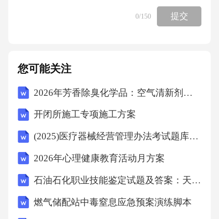
性；D项利益至上与诚信原则相悖。故选B。7．
提交
0
/150
某省在推进乡村振兴战略中，提出要大力发展
特色农业。以下哪项措施最能体现这一战略的
指导思想()？A、扩大传统农作物种植面积B、
您可能关注
引进高科技农业设备C、推动农产品品牌化发展
2026年芳香除臭化学品：空气清新剂行业发展趋势报告
D、提高农产品出口关税答案：C解析：乡村振
兴战略强调产业兴旺、生态宜居、乡风文明、
开闭所施工专项施工方案
治理有效、生活富裕。发展特色农业旨在提升
(2025)医疗器械经营管理办法考试题库及参考答案
农产品附加值，促进农民增收，符合产业兴旺
2026年心理健康教育活动月方案
的要求。A项扩大传统种植面积未体现特色；B
项引进设备属于技术提升，但未必能形成特
石油石化职业技能鉴定试题及答案：天然气压缩机
色；D项提高出口关税与产业发展无关。C项推
燃气储配站中毒窒息应急预案演练脚本
动农产品品牌化有助于提升市场竞争力，符合