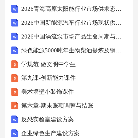
营的几个项目基本饱和了，处理能力已经跟不
2026青海高原太阳能行业市场供求态势分析及投资规划咨询书
上周边城市的发展需求。如果再不扩大规模，
2026中国新能源汽车行业市场现状供需分析及投资评估发展趋势研究报告
公司发展就会遇到瓶颈。这个5000吨项目对我
们太重要了，直接关系到公司能不能实现跨区
2026中国涡流泵市场产品生命周期与更新换代报告
域发展，能不能成为行业龙头。没有这个项
绿色能源5000吨年生物柴油提炼及销售可行性研究报告
目，公司战略目标就是空谈。现在市场竞争这
学规范-做文明中学生
么激烈，不赶紧布局，别人就占了先机。所以
说，这个项目不是可选项，是必选项，非常紧
第九课-创新能力课件
迫。项目建成投产后，不仅能带来稳定的收
美术墙壁小装饰课件
入，还能提升公司品牌形象，为以后拓展业务
第六章-期末账项调整与结账
打下基础。
反恐实验室建设方案
（三）项目市场需求分析
企业绿色生产建设方案