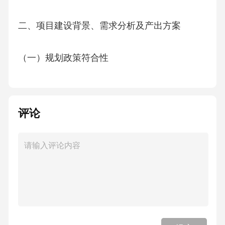
二、项目建设背景、需求分析及产出方案
（一）规划政策符合性
项目建设背景主要是城市垃圾增长太快，处理
能力跟不上，环境问题越来越突出。前期我们
评论
做了不少工作，比如调研了周边城市的处理情
况，研究了国内外先进技术，还跟环保部门多
次沟通。这个项目符合国家《循环经济促进
法》的要求，能够实现资源化利用，减少填埋
量。跟《"十四五"生态环境保护规划》对垃圾处
理能力提升的目标也一致。XX市最新的城市总