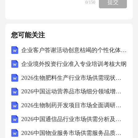
提交
0
/150
体规划里，就提到了要建设大型垃圾处理设
施，我们这个项目正好补上了这块。产业政策
方面，国家鼓励垃圾焚烧发电，还有资源回收
您可能关注
利用，税收上还有减免政策。行业准入条件符
合《生活垃圾焚烧发电厂技术规范》等标准，
企业客户答谢活动创意枯竭的个性化体验策划解决方案
特别是二噁英排放要优于标准限值。所以说，
企业境外投资行业准入专业培训考核大纲
从上到下，政策都是支持的，项目符合规划要
2026生物肥料生产行业市场供需现状技术评估竞争规划分析研究报告
求。
2026中国运动营养品市场细分领域增长与营销策略分析报告
（二）企业发展战略需求分析
2026生物制药开发项目市场全面调研及生物制药技术发展方向与医药行业市场前景研究分析报告
我们公司发展战略就是做环保领域的投资和运
2026中国通信品行业市场供需分析及投资评估规划分析研究报告
营，重点是垃圾处理和资源回收。现在我们运
2026中国物业服务市场供需服务品质及投资布局分析