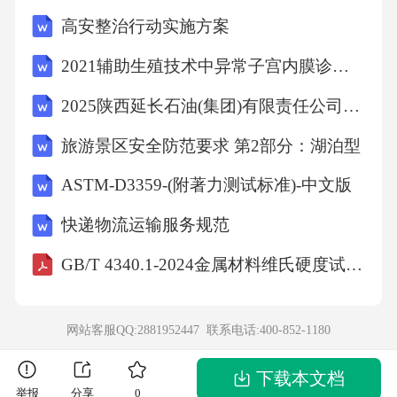
高安整治行动实施方案
垃圾处理行业现在很火，特别是资源化利用这
块，市场前景广阔。我们看了一下，全国生活
2021辅助生殖技术中异常子宫内膜诊疗的中国专家共识(全文)
垃圾产生量每年增长大概8%，现在处理率才不
2025陕西延长石油(集团)有限责任公司科技人才招聘116人笔试备考试题及答案解析
到70%，差距很大。5000吨的处理能力，在中等
旅游景区安全防范要求 第2部分：湖泊型
城市算是比较大的了。目标市场主要是城市生
ASTM-D3359-(附著力测试标准)-中文版
活垃圾，特别是可燃垃圾和可回收物。产业链
方面，上游是垃圾收集运输，下游是资源回收
快递物流运输服务规范
和建材市场。现在垃圾焚烧发电的电价是固定
GB/T 4340.1-2024金属材料维氏硬度试验第1部分:试验方法
的，有保障，余热余气还能卖钱，灰渣也能做
建材，收入来源比较多元。我们算了一下，周
网站客服QQ:2881952447 联系电话:
400-852-1180
边五个城市一年产生的垃圾就有200万吨，完全
够我们处理。市场不算饱和，特别是现在提倡
下载本文档
举报
分享
0