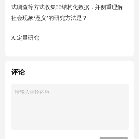
式调查等方式收集非结构化数据，并侧重理解
社会现象‘意义’的研究方法是？
A.定量研究
B.定性研究
评论
C.混合方法研究
D.实验法【答案】：B
解析：本题考察社会学研究方法的核心特征。
正确答案为B。定性研究以非结构化工具（如深
度访谈、观察笔记）收集数据，通过归纳分析