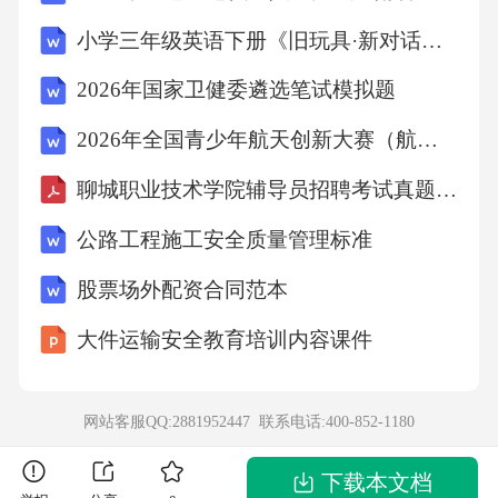
A.深度访谈
小学三年级英语下册《旧玩具·新对话》单元整体教学设计（导学案）
B.参与式观察
2026年国家卫健委遴选笔试模拟题
2026年全国青少年航天创新大赛（航天知识问答）经典试题及答案
C.问卷调查
聊城职业技术学院辅导员招聘考试真题及答案
D.个案研究【答案】：C
公路工程施工安全质量管理标准
股票场外配资合同范本
解析：本题考察社会学研究方法的类型。正确
答案为C，“问卷调查”通过标准化问题收集结构
大件运输安全教育培训内容课件
化数据，运用统计分析（如均值、百分比）检
验假设，属于典型的定量研究方法。A选项“深
网站客服QQ:2881952447 联系电话:
400-852-1180
度访谈”、B选项“参与式观察”、D选项“个案研
下载本文档
究”均通过开放式、质性化方式收集数据，属于