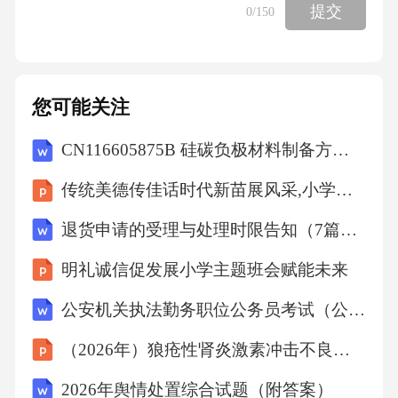
提交
0
/150
揭示现象背后的主观意义与社会过程，适用于
探索性研究（如文化、价值观研究）。A选项定
量研究依赖结构化工具（问卷、统计模型）；C
您可能关注
选项混合方法结合定量与定性；D选项实验法通
CN116605875B 硅碳负极材料制备方法 （泾河新城陕煤技术研究院新能源材料有限公司）
过控制变量验证因果关系，均不符合题意。6.在
社会流动类型中，“代际流动”指的是？
传统美德传佳话时代新苗展风采,小学主题班会课件
退货申请的受理与处理时限告知（7篇）范文
A.因社会结构变迁导致的群体性流动
明礼诚信促发展小学主题班会赋能未来
B.个人职业地位与其父母职业地位存在差异的
公安机关执法勤务职位公务员考试（公安专业和申论）在线仿真试题库(2025年广东中山市)
流动
（2026年）狼疮性肾炎激素冲击不良反应护理查房课件
C.个体在同一职业层级内的横向移动
2026年舆情处置综合试题（附答案）