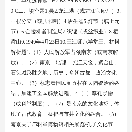
一、单项选择题1.B2.B3.B4.B5.B6.C7.C8.C9.C1
0.C二、填空题1.吴2.龙江港（或龙江宝船厂）3.
三权分立（或共和制）4.唐生智5.灯节（或上元
节）6.金陵机器制造局7.织锦（或丝织业）8.栖
霞山9.1949年4月23日10.三江师范学堂三、材料
解析题1.（1）人民解放军占领南京（或南京解
放）。（2）南京。地理：长江天险，紫金山、
石头城形胜之地；历史：多朝古都，政治文化
中心。（3）标志着国民党政权在大陆统治的终
结，加速了全国解放进程。2.（1）尊孔崇儒
（或科举制度）。（2）是南京的文化地标，体
现了古代教育、祭祀与市井文化的融合。（3）
南京夫子庙科举博物馆相关展览/孔子文化节