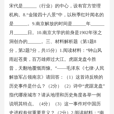
宋代是______（行业）的中心，设有官方管理
机构。8.“金陵四十八景”中，以秋季红叶闻名的
是______。9.南京解放的时间是______年______
月______日。10.南京大学的前身是1902年张之
洞创办的______。三、材料解析题（第1题8
分，第2题7分，共15分）1.阅读材料：“钟山风
雨起苍黄，百万雄师过大江。虎踞龙盘今胜
昔，天翻地覆慨而慷。”——毛泽东《七律·人民
解放军占领南京》请回答：（1）这首诗反映的
历史事件是什么？（2分）（2）诗中“虎踞龙盘”
指代哪座城市？请从地理和历史角度各举一例
说明其特点。（4分）（3）这一事件对中国历
史进程有何重要意义？（2分）2.阅读材料：“南