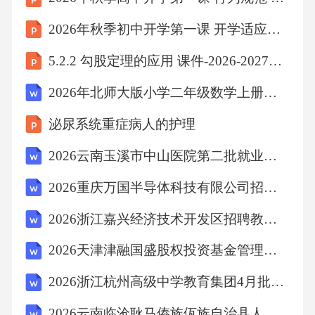
内，甲和乙通过的路程相同
2026年秋季初中开学第一课 开学适应与心理疏导
5.2.2 勾股定理的应用 课件-2026-2027学年湘教版数学八年级上册
C.整个过程中，甲的速度总是大于乙的速度D.4s
〜19s内，甲和乙的平均速度相等
2026年北师大版小学二年级数学上册课时《长度单位》教案
泌尿系统重症病人的护理
三、填空题：本大题共6小题，共12分。
2026云南玉溪市中山医院第二批就业见习岗位招募12人备考题库含答案详解（研优卷）
第2页，共10页
2026重庆万国半导体科技有限公司招聘11人笔试参考试题及答案详解
2026浙江嘉兴经济技术开发区招聘教师20人备考题库附答案详解（培优b卷）
10.《夜雪》中写道“夜深知雪重，时闻折竹
2026天津津融国盛股权投资基金管理有限公司社会招聘1人备考题库及答案详解1套
声”。“折竹声”是竹子—产生的，诗人通过声音
判断竹子
2026浙江杭州高级中学教育集团4月批次招聘29人笔试备考试题及答案详解
2026云南临沧耿马傣族佤族自治县人民医院招聘6人备考题库含答案详解（培优）