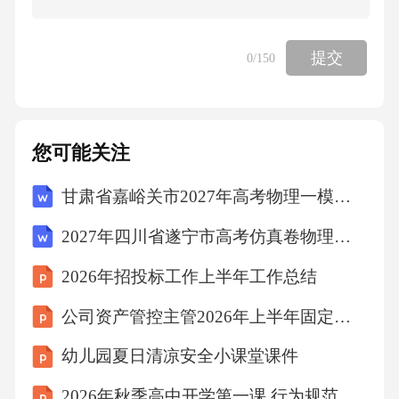
C.长时间看手机使眼睛晶状体的折光能力变
提交
0
/150
强，易患近视眼
D.手机屏幕上的中富色彩是由红、黄、蓝三种
您可能关注
色光混合而成
甘肃省嘉峪关市2027年高考物理一模试卷（含答案解析）
9.从同一位置出发的甲、乙两物体，沿同一方向
2027年四川省遂宁市高考仿真卷物理试卷（含答案解析）
做直线运动，龙应的图像如图所示。下列关于
2026年招投标工作上半年工作总结
两物体运
公司资产管控主管2026年上半年固定资产盘点总结
动情况的说法正确的是（）
幼儿园夏日清凉安全小课堂课件
A.以乙物体为参照物，甲物体一直在运动B.前4s
2026年秋季高中开学第一课 行为规范 高中自律