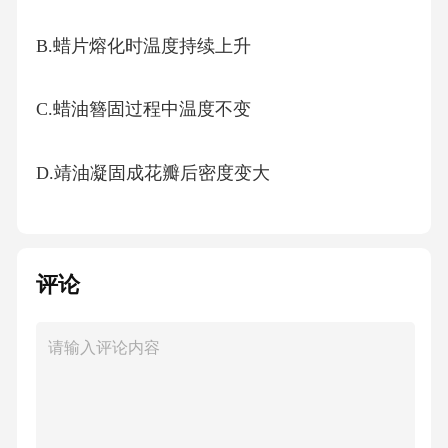
B.蜡片熔化时温度持续上升
C.蜡油簪固过程中温度不变
D.靖油凝固成花瓣后密度变大
8.手机已成为生活必需品。下列关于手机的说法
正确的是（）
评论
A.手机摄像头所成的是倒立、缩小的实像
B.在图书馆将手机调至静音，是从声源处控制
噪声