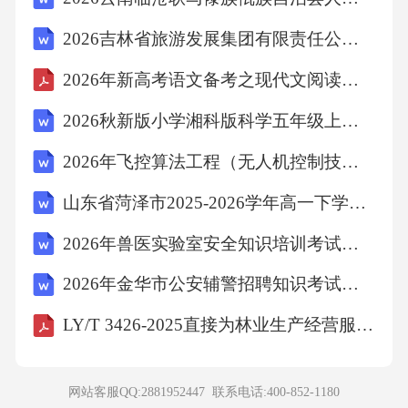
折断，说明声音可以传递一。
2026吉林省旅游发展集团有限责任公司紧缺医疗专业技术人员专项招聘10人备考题库及答案详解（网校专用）
11.飞机在高空播撤干冰实施人工增雨时，干冰
2026年新高考语文备考之现代文阅读Ⅱ押题训练（八）含答案解析
迅速—成气体，吸收大量热量，使空气中的水
2026秋新版小学湘科版科学五年级上册教学设计（附目录）适用于新课标
蒸气遇
2026年飞控算法工程（无人机控制技术）试题及答案
冷—（两空均填物态变化名称）成小冰晶或液
山东省菏泽市2025-2026学年高一下学期期末考试英语试卷
化成小水滴，形成降雨。
2026年兽医实验室安全知识培训考试题库(含答案)
12.如图，秒表的读数为—s,温度计的读数为一°
2026年金华市公安辅警招聘知识考试题库及答案
C。
LY/T 3426-2025直接为林业生产经营服务工程设施用地规范
13.如图，蜡烛在燃烧时可以带动上方的扇叶旋
网站客服QQ:2881952447 联系电话:
400-852-1180
转起来，原因是气体受热膨胀后，密