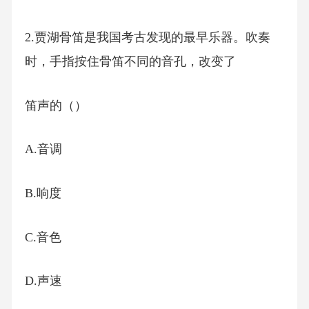
2.贾湖骨笛是我国考古发现的最早乐器。吹奏
时，手指按住骨笛不同的音孔，改变了
笛声的（）
A.音调
B.响度
C.音色
D.声速