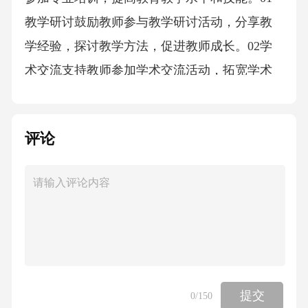
教学研讨鼓励教师参与教学研讨活动，分享教
学经验，探讨教学方法，促进教师成长。02学
术交流支持教师参加学术交流活动，拓宽学术
视野，了解最新教育教学动态。03自主研修鼓
励教师自主研修，提高专业素养和教育教学能
评论
力。04学生学习效果通过学生的学习成果、学
习态度、课堂表现等方面评价教学效果。教学
质量评估通过教学检查、教学评估等方式，对
教学质量进行全面评估。教师评价机制建立科
学的教师评价机制，鼓励教师自我评价和相互
评价，促进教师成长。教学成果展示定期组织
教学成果展示活动，鼓励教师积极参与，展示
提交
0
/150