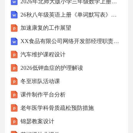
2026年北师大版小学三年级数学上册《正方形的周长》课时教案
学生参与创新创业项目，提供资金、场地等资
源支持，培养学生的创新创业能力。创新创业
26秋八年级英语上册《单词默写表》英汉互译
实践引导学生认识自己的兴趣、优势和潜能，
加速康复的工作展望
制定个性化的生涯规划，明确未来发展方向。
XX食品有限公司网络开发部经理职责说明
生涯规划跟踪档案个性化生涯规划建立学生生
汽车维护课程设计
涯规划跟踪档案，定期评估学生生涯规划实施
情况，提供针对性反馈和建议。跟踪与反馈机
2026低钾血症的护理解读
制为学生提供多种发展路径选择，包括升学、
冬至班队活动课
就业、创业等不同方向，确保学生根据自身特
课件制作平台分析
点选择最适合的发展道路。多元发展路径06质
量保障机制教学评估指标体系课件质量评估包
老年医学科骨质疏松预防措施
括课件内容准确性、结构合理性、逻辑严密性
锦瑟教案设计
等方面。01教学效果评估通过学生满意度、学