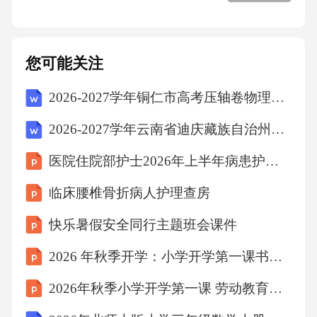
教学成果和教学经验。教学效果评价体系05学
生发展体系分层培养目标设定适时调整目标根
据学生的实际发展情况，适时调整培养目标，
您可能关注
确保学生持续进步。03不仅关注学生的学术成
2026-2027学年铜仁市高考压轴卷物理试卷（含答案解析）
绩，还注重培养学生的创新能力、领导力、社
交能力等多元化发展目标。02多元化发展目标
2026-2027学年云南省迪庆藏族自治州高三下学期第五次调研考试物理试题（含答案解析）
针对不同基础学生为每个学生量身定制发展目
医院住院部护士2026年上半年病患护理工作总结
标，确保每个学生都能在适合自己的层次上得
临床腰椎骨折病人护理查房
到提升。01社会实践与竞赛平台与社区、企业
快乐暑假安全同行主题班会课件
合作，提供丰富的社会实践机会，让学生了解
社会、拓展视野。丰富的社会实践机会组织各
2026 年秋季开学：小学开学第一课书香伴我快乐学习
类学科竞赛，激发学生的学科兴趣和探索精
2026年秋季小学开学第一课 劳动教育与实践主题班会
神，培养学生的学科特长。学科竞赛活动鼓励