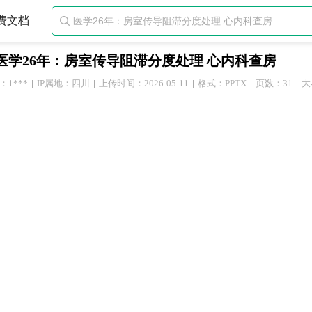
费文档

医学26年：房室传导阻滞分度处理 心内科查房
1***
IP属地：四川
上传时间：2026-05-11
格式：PPTX
页数：31
大