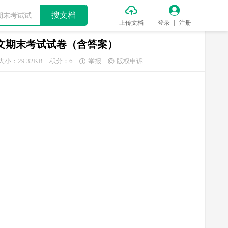


搜文档
上传文档
登录
注册
期语文期末考试试卷（含答案）
大小：29.32KB
积分：6
举报
版权申诉

