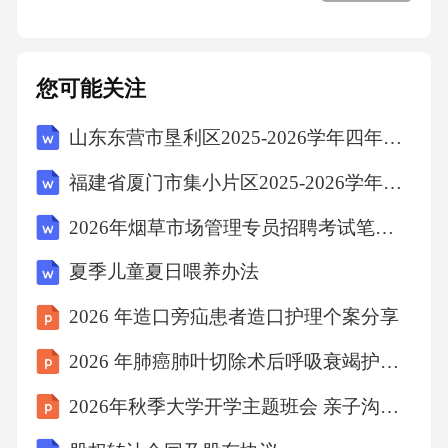
氧血症，氧流量2-4L/min，长期吸氧可能抑制呼
吸中枢。3.2.2面罩吸氧-适用人群：严重低氧血
您可能关注
症。-氧流量：4-6L/min。无创正压通气无创正
压通气（NIV）：适应症为急性肺水肿、呼吸衰
山东东营市垦利区2025-2026学年四年级下学期期末语文试题（文字版含答案）
竭，用BiPAP或CPAP设备，需监测气囊压力防
福建省厦门市集小片区2025-2026学年四年级上学期期末语文试题（文字版含答案）
面部压疮。3.3体位管理
2026年烟草市场管理专员招聘考试笔试试题（含答案）
3.3.1半卧位或端坐位-目的：减少回心血量，缓
夏季儿童夏日喂养办法
解呼吸困难。-适用人群：急性肺水肿患者。3.3.
2026 年造口旁疝患者造口护理个案分享
2间歇性下肢抬高-目的：促进下肢静脉回流，减
2026 年肺癌肺叶切除术后呼吸衰竭护理个案
轻水肿。-方法：使用弹力袜或间歇充气加压装
置。3.4.1限制液体入量每日液体入量标准：日
2026年秋季大学开学主题班会 亲子沟通的艺术课件
常1000-1500ml，心衰加重时500ml以下；需记