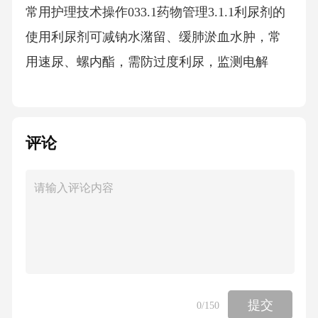
常用护理技术操作033.1药物管理3.1.1利尿剂的
使用利尿剂可减钠水潴留、缓肺淤血水肿，常
用速尿、螺内酯，需防过度利尿，监测电解
质。ACEI的应用ACEI类药可降血管阻力、改善
心室重构，常用依那普利、卡托普利，首剂易
致干咳、低血压，肾功不全者慎用。β受体阻滞
评论
剂使用β受体阻滞剂：作用为减慢心率、降心肌
耗氧量，常用美托洛尔、比索洛尔，禁用于急
性心衰或心动过缓者，需长期用勿骤停。醛固
酮拮抗剂使用醛固酮受体拮抗剂：可拮抗醛固
酮、减水钠潴留，常用螺内酯、依普利酮，肾
功能不全者慎用防高钾血症。3.2氧疗技术3.2.1
提交
0
/150
鼻导管吸氧鼻导管吸氧：适用于轻度至中度低