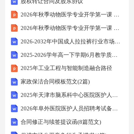
股权转让合同及股东协议
录24小时出入量。3.4.2静脉输液监测心衰患者
2026年秋季动物医学专业开学第一课 专业素养与核心竞争力
静脉输液需严控流速（如20-30滴/min），优先
2026年秋季动物医学专业开学第一课 学科交叉与创新发展
选生理盐水，避免高渗液体。3.4液体管理3.5并
发症预防
2026-2032年中国成人拉拉裤行业市场全景分析及产业需求研判报告
2025-2026学年高一下学期6月教学质量监控数学试题+答案
3.5.1肺栓塞预防-方法：长期卧床患者使用弹力
2025年工业工程与智能制造融合路径
袜、间歇充气加压装置。-监测：下肢肿胀、疼
痛、皮肤颜色变化。
家政保洁合同模板范文(2篇)
2025年天津市脑系科中心医院医护人员招聘考试试题附答案详解
3.5.2心律失常预防-方法：避免使用洋地黄类强
心药，监测心电图。-处理：室性心动过速需立
2026年阜外医院医护人员招聘考试备考题库及答案详解
即电复律。
合同修正与续签提议函(8篇范文)