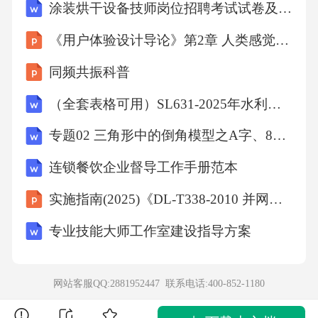
涂装烘干设备技师岗位招聘考试试卷及答案
C.单一性
《用户体验设计导论》第2章 人类感觉的要素
D.流动性【答案】：B12.商业银行在境内设立
同频共振科普
分支机构，应当按照规定拨付与经营规模相适
（全套表格可用）SL631-2025年水利水电工程单元工程施工质量检验表与验收表
应的营运资金额。拨付各分支机构营运资金额
专题02 三角形中的倒角模型之A字、8字、燕尾模型的三类综合题型（压轴题专项训练）数学人教版2024八年级上册（解析版）
的总和，不得超过总行资本总额的（）。
连锁餐饮企业督导工作手册范本
A.50%
实施指南(2025)《DL-T338-2010 并网运行汽轮机调节系统技术监督导则解读》
专业技能大师工作室建设指导方案
B.60%
C.70%
网站客服QQ:2881952447 联系电话:
400-852-1180