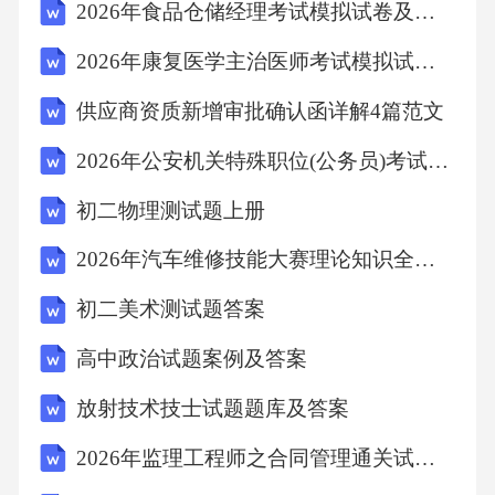
2026年食品仓储经理考试模拟试卷及答案
B.出境地海关
2026年康复医学主治医师考试模拟试题及详解
C.指运地
供应商资质新增审批确认函详解4篇范文
2026年公安机关特殊职位(公务员)考试(网络安全技术职位)试题及答案解析(湖北)
D.启运地【答案】：A11.金融消费者面临着无
处不在的风险，而且随着金融产品()的提高和金
初二物理测试题上册
融市场演变的提速，金融消费者权益保护的难
2026年汽车维修技能大赛理论知识全真模拟模拟题及答案详解（夺冠）
度也在增加，亟待提高金融消费者自身素质以
初二美术测试题答案
增强自我保护能力。
高中政治试题案例及答案
A.风险性
放射技术技士试题题库及答案
2026年监理工程师之合同管理通关试题库含完整答案详解（名师系列）
B.复杂性