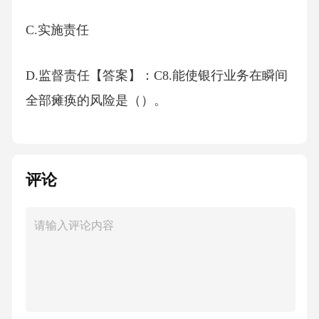
C.实施责任
D.监督责任【答案】：C8.能使银行业务在瞬间
全部瘫痪的风险是（）。
A.合规风险
评论
B.信息科技风险
C.信用风险
D.市场风险【答案】：B9.根据《项目融资业务
指引》，贷款发放前，贷款人应当（）。