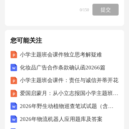
提交
0
/150
A.确认与拟发放贷款同比例的项目资本金足额
到位
您可能关注
B.确认所有的项目资本金先行到位
小学主题班会课件独立思考解疑难
C.确认50%的项目资本先行到位
化妆品广告合作条款确认函20266篇
D.确认借款人必须在贷款到位后的一年后还款
小学主题班会课件：责任与诚信并蒂开花
【答案】：A10.对一般进出口货物报关申报地
爱国启蒙月：从小立志报国小学主题班会课件
点而言，进口货物申报地为()。
2026年野生动植物巡查笔试试题（含答案）
A.进境地海关
2026年物流机器人应用题库及答案