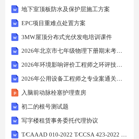
解析：精子和卵细胞是人类的生殖细胞，负责
地下室顶板防水及保护层施工方案
传递遗传物质。12、生态系统中生产者是指（
EPC项目重难点处置方案
3MW屋顶分布式光伏发电培训课件
）
2026年北京市七年级物理下册期末考试试卷及答案
A.植物B.动物C.细菌D.真菌
2026年环境影响评价工程师之环评技术导则与标准模拟试题附答案详解【考试直接用】
答案：A
2026年公用设备工程师之专业案通关提分题库附答案详解【综合题】
入脑前动脉栓塞护理查房
解析：生产者通过光合作用制造有机物，主要
初二的根号测试题
为植物。13、人体内最大的消化器官是（
写字楼租赁事务委托代理协议
）
T∕CAAAD 010-2022 T∕CCSA 423-2022 移动互联网应用程序广告行为规范