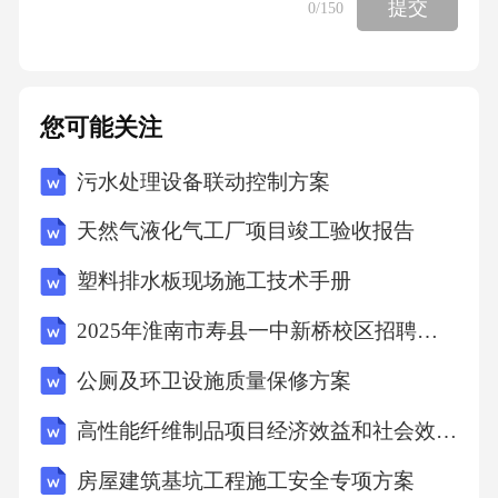
提交
0
/150
A.长江B.黄河C.澜沧江D.珠江
您可能关注
答案：D
污水处理设备联动控制方案
解析：三江源地区是指长江、黄河、澜沧江的
天然气液化气工厂项目竣工验收报告
源头地区。11、人的生殖细胞是（
塑料排水板现场施工技术手册
）
2025年淮南市寿县一中新桥校区招聘教师笔试真题
公厕及环卫设施质量保修方案
A.红细胞B.白细胞C.精子和卵细胞D.血小板
高性能纤维制品项目经济效益和社会效益分析报告
答案：C
房屋建筑基坑工程施工安全专项方案