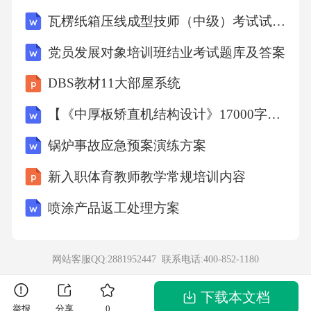
A.胃B.肠C.肝D.胰
瓦楞纸箱压线成型技师（中级）考试试卷及答案
党员发展对象培训班结业考试题库及答案
答案：B
DBS教材11大部屋系统
解析：小肠是人体最长的消化器官，也是吸收
【《中厚板矫直机结构设计》17000字（论文）】
营养的主要场所。14、遗传病是由于（
锅炉事故应急预案演练方案
新入职体育教师教学常规培训内容
）引起的
喷涂产品返工处理方案
A.环境因素B.先天因素C.遗传物质改变D.后天因
素
网站客服QQ:2881952447 联系电话:
400-852-1180
答案：C
下载本文档
举报
分享
0