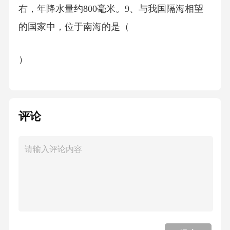
右，年降水量约800毫米。9、与我国隔海相望
的国家中，位于南海的是（
）
A.马来西亚B.菲律宾C.日本D.越南
评论
答案：D
解析：越南与中国隔南海相望，其他选项为东
南亚国家，但不完全位于南海。10、下列不属
于我国三江源地区的河流是（
）