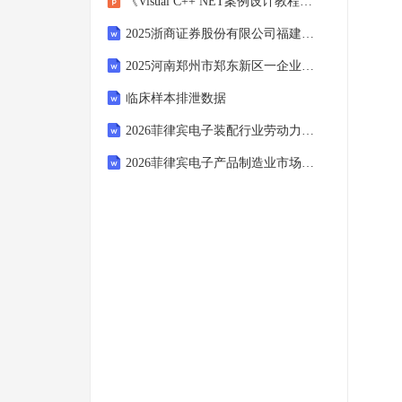
《Visual C++ NET案例设计教程》-学习情境六 多媒体的使用
2025浙商证券股份有限公司福建分公司招聘4岗笔试历年参考题库附带答案详解
2025河南郑州市郑东新区一企业招聘客服岗六险一金笔试历年参考题库附带答案详解
临床样本排泄数据
2026菲律宾电子装配行业劳动力优势演变调查与国际化投资布局规划
2026菲律宾电子产品制造业市场现状供需分析及投资评估规划分析研究报告