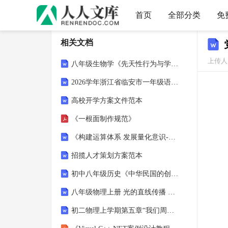
首页
全部分类
免
相关文档
上传人：
八年级生物学《先天性行为与学习行为》教学设计
2026学年浙江省临安市一年级语文期末自测知识串联题（附答案）详细答案和解析
高校开学方案文件范本
《一根面制作规范》
《构建运算体系 发展量化意识-第一单元《小数乘法》复习课教学设计》（人教版五年级数学上册）
招揽人才策划方案范本
初中八年级历史《中华民国的创建与制度初创》单元教学设计
八年级物理上册 光的直线传播 知识清单
初二物理上学期第五章“我们周围的物质”单元复习教案