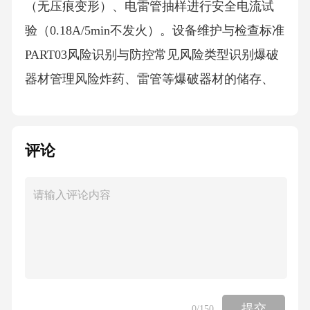
（无压痕变形）、电雷管抽样进行安全电流试
验（0.18A/5min不发火）。设备维护与检查标准
PART03风险识别与防控常见风险类型识别爆破
器材管理风险炸药、雷管等爆破器材的储存、
运输和使用环节存在泄漏、误爆等安全隐患，
需严格遵循《民用爆炸物品安全管理条例》规
评论
范操作流程。复杂地质条件下可能引发盲炮、
早爆或拒爆，需结合岩体结构分析预判风险
点，如断层带、含水层等特殊区域的爆破设计
调整。包括爆破员未按规程装药、联网错误或
警戒疏漏，需通过标准化作业培训和动态监督
降低人为失误率。作业环境风险人为操作风险
采用数码电子雷管提高起爆精度，引入三维激
提交
0
/150