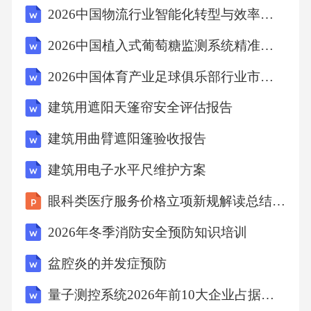
2026中国物流行业智能化转型与效率提升战略研究
采用无人机巡检替代人工排查高陡边坡、采空
区等危险区域，通过热成像识别潜在火工品残
2026中国植入式葡萄糖监测系统精准度改进与患者依从性研究报告
留。动态监测体系建立“发现-评估-整改-验收”四
2026中国体育产业足球俱乐部行业市场现状供需分析及投资评估规划分析研究报告
步流程，使用信息化平台跟踪隐患整改进度，
建筑用遮阳天篷帘安全评估报告
未闭环不得复工。每月开展“交叉互检+专家会
诊”，重点排查起爆器电池老化、导爆管磨损等
建筑用曲臂遮阳篷验收报告
易忽视风险项。隐患闭环管理PART04人员培训
建筑用电子水平尺维护方案
与教育系统讲解《爆破安全规程》《民用爆炸
眼科类医疗服务价格立项新规解读总结2026
物品安全管理条例》等核心法规，结合2026年
2026年冬季消防安全预防知识培训
新修订的“全生命周期电子许可”制度，明确爆破
作业各环节的合规要求，确保学员掌握法律红
盆腔炎的并发症预防
线。培训内容与课程设计法律法规与标准体系
量子测控系统2026年前10大企业占据全球97%的市场份额
引入虚拟仿真培训模块，通过数字孪生技术复