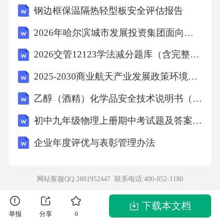
钢边框保温隔热轻型板安全评估报告
现爆破作业场景，教授学员如何利用实时数据
监测边坡位移、装药参数异常等风险，提前干
2026年哈尔滨城市发展投资集团面向社会招聘53人笔试模拟试题及答案详解
预潜在事故。风险预判与数字孪生技术精选近5
2026交管12123学法减分题库（含完整答案解析全国）
年非煤矿山爆破事故案例（如盲炮处理不当、
2025-2030商业航天产业发展政策环境与市场增长空间报告
警戒范围不足等），分析事故链成因，强化学
乙醇（酒精）化学品安全技术说明书（MSDS-SDS）
员对“关键三秒”（起爆前检查、撤离确认、哑炮
处置）的决策能力。应急响应与案例解析在数
初中九年级物理上册期中考试题及答案【完整版】
字孪生平台中模拟复杂环境（如高硫矿床、多
企业年度评优与表彰管理办法
台阶协同爆破），要求学员完成从炸药运输到
起爆网络设计的全流程操作，系统自动生成风
网站客服QQ:2881952447 联系电话:
400-852-1180
险评分报告。虚拟仿真操作实景考核标准动态
跟踪机制以“理论-虚拟-实景”三阶段递进式培训
下载本文档
举报
分享
0