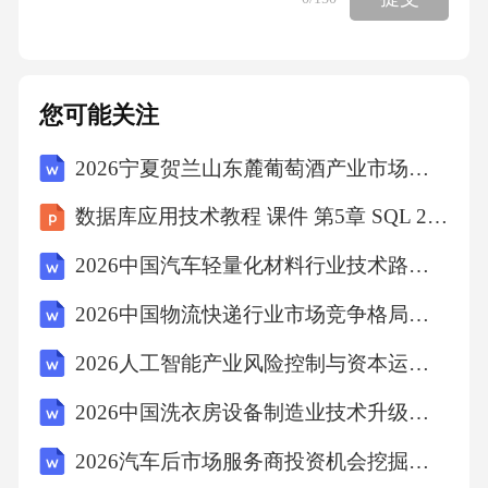
光扫描技术优化炮孔布置，降低盲炮概率；应
用智能监控系统实时监测爆破振动、冲击波等
参数。技术防控管理防控应急防控通过“人防
您可能关注
+技防”双轨机制，构建覆盖爆破作业全流程的
2026宁夏贺兰山东麓葡萄酒产业市场研究及投资布局分析报告
安全防护体系，实现风险可控化、操作标准
化。实行“一炮一设计”制度，由专业工程师审核
数据库应用技术教程 课件 第5章 SQL 2022中视图和索引的应用
爆破方案；建立双人复核机制，确保装药量、
2026中国汽车轻量化材料行业技术路线与成本效益分析
起爆网络等关键参数无误。配备便携式气体检
2026中国物流快递行业市场竞争格局与投资评估规划分析研究报告
测仪和应急堵漏装备，针对哑炮处理制定“15分
钟撤离+30分钟排查”的快速响应流程。防控措
2026人工智能产业风险控制与资本运作策略分析
施与技术应用现场监测与隐患排查部署物联网
2026中国洗衣房设备制造业技术升级与出口前景分析报告
传感器网络，实时采集爆破震动、噪声、粉尘
2026汽车后市场服务商投资机会挖掘与资本运作策略研究报告
浓度等数据，超标自动触发预警并暂停作业。