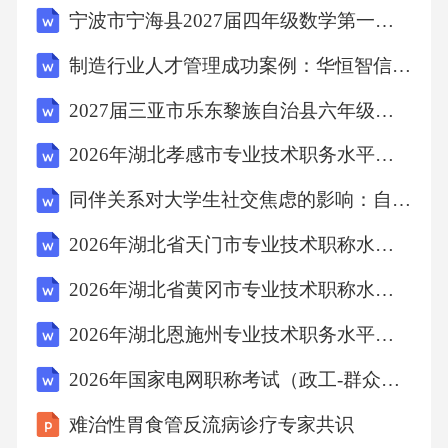
宁波市宁海县2027届四年级数学第一学期期末复习检测模拟试题含解析
D.洁净气体灭火器答案：C解析：干粉灭火器喷
出的粉末会覆盖物体表面，难以彻底清理，且
制造行业人才管理成功案例：华恒智信破解薪资竞争力不足
可能对精密仪器造成腐蚀或污染，不适用于精
2027届三亚市乐东黎族自治县六年级数学第一学期期末预测试题含解析
密仪器和图书档案。二氧化碳和洁净气体灭火
2026年湖北孝感市专业技术职务水平能力测试（党建基础知识）经典试题及答案
器灭火后无残留，是更佳选择。14.在潮湿、金
属容器等导电良好的场所进行电焊作业，其安
同伴关系对大学生社交焦虑的影响：自我认同的中介作用
全电压应不高于：A.220伏B.110伏C.48伏D.12伏
2026年湖北省天门市专业技术职称水平能力测试（公共基础知识）考前模拟试题及答案
答案：D解析：在特别潮湿、金属容器、管道等
2026年湖北省黄冈市专业技术职称水平能力测试（公共基础知识）冲刺模拟试题及答案
导电良好的危险环境，人体电阻显著降低。为
2026年湖北恩施州专业技术职务水平能力测试（党建基础知识）强化训练试题及答案
有效防止触电，安全特低电压（SELV）不应超
过12V。15.生产经营单位对新上岗的从业人
2026年国家电网职称考试（政工-群众工作）（副高）综合试题及答案
员，应进行厂、车间、班组三级安全教育培
难治性胃食管反流病诊疗专家共识
训，其总学时不得少于：A.12学时B.24学时C.36