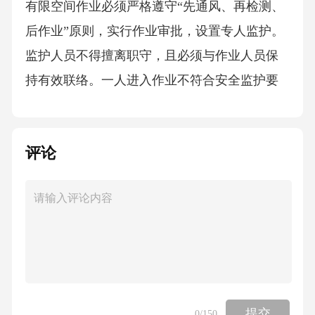
有限空间作业必须严格遵守“先通风、再检测、
后作业”原则，实行作业审批，设置专人监护。
监护人员不得擅离职守，且必须与作业人员保
持有效联络。一人进入作业不符合安全监护要
求。10.根据《工伤保险条例》，职工在上下班
途中，受到非本人主要责任的交通事故或者城
评论
市轨道交通、客运轮渡、火车事故伤害的，应
当认定为：A.意外事故B.工伤C.视同工伤D.不属
于工伤答案：B解析：《工伤保险条例》第十四
条第六款规定，在上下班途中，受到非本人主
要责任的交通事故或者城市轨道交通、客运轮
渡、火车事故伤害的，应当认定为工伤。11.可
燃气体、蒸气或粉尘与空气混合后，遇火源会
提交
0
/150