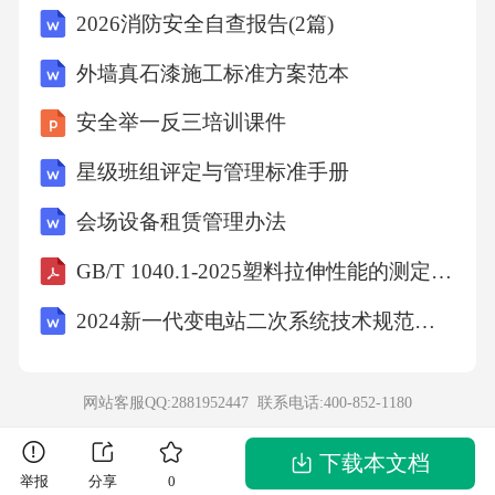
2026消防安全自查报告(2篇)
学时D.48学时答案：B解析：根据《生产经营单
位安全培训规定》，生产经营单位新上岗的从
外墙真石漆施工标准方案范本
业人员，岗前安全培训时间不得少于24学时。
安全举一反三培训课件
煤矿、非煤矿山、危险化学品、烟花爆竹等高
星级班组评定与管理标准手册
风险行业有更高要求。16.职业病危害因素侵入
会场设备租赁管理办法
人体的主要途径不包括：A.呼吸道吸入B.皮肤
接触吸收C.消化道食入D.听觉系统吸收答案：D
GB/T 1040.1-2025塑料拉伸性能的测定第1部分：总则
解析：职业病危害因素主要通过呼吸道、皮肤
2024新一代变电站二次系统技术规范第1部分：数据通信网关机
和消化道进入人体。听觉系统（噪音）是通过
物理能量作用于听觉器官造成损伤，并非物质
网站客服QQ:2881952447 联系电话:
400-852-1180
“吸收”的途径。17.使用灭火器扑救火灾时，应
对准火焰的哪个部位喷射效果最佳？A.火焰上
下载本文档
举报
分享
0