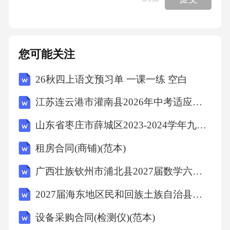
发生爆炸的最高或最低浓度，称为：A.爆炸极
限B.闪点C.燃点D.自燃点答案：A解析：爆炸极
限是指可燃物质（气体、蒸气、粉尘）与空气
您可能关注
必须在一定的浓度范围内均匀混合，形成预混
26秋四上语文预习单 一课一练 空白
气，遇着火源才会发生爆炸。这个浓度范围的
最低值叫爆炸下限，最高值叫爆炸上限。12.安
江苏连云港市灌南县2026年中考适应性考试（二）八年级生物试题(文字版含答案)
全色标中，红色通常代表：A.禁止、停止、危
山东省枣庄市薛城区2023-2024学年九年级上学期期末考试历史试题（文字版含答案）
险B.指令、必须遵守C.警告、注意D.提示、安全
租房合同(商铺)(范本)
状态、通行答案：A解析：根据《安全色》（G
B2893-2008），红色传递禁止、停止、危险或
广西壮族钦州市浦北县2027届数学六上期末质量检测试题含解析
提示消防设备、设施的信息。13.下列哪类灭火
2027届海东地区民和回族土族自治县四上数学期末复习检测模拟试题含解析
器不适用于扑灭精密仪器或图书档案火灾？A.
设备采购合同(检测仪)(范本)
二氧化碳灭火器B.七氟丙烷灭火器C.干粉灭火器