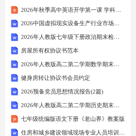
2026年秋季高中英语开学第一课 学科兴趣激发教案
（4）甲方应向乙方提供标的项目的完整权属证
明文件及必要的运营资料，并保证文件真实
2026中国虚拟现实设备生产行业市场供需分析及投资评估规划分析研究报告
性。
2026年人教版七年级下册政治期末检测卷（含答案可下载）
房屋所有权协议书范本
（5）在标的项目的转让/出租/委托期间，甲方
应保证乙方依法享有相关权利，并避免任何第
2026年人教版高二第二学期数学期末基础素养检测试卷（附答案可下载）
三方主张权利。
健身房转让协议书会员约定
2026预备党员思想情况报告(2篇)
（6）如因甲方原因导致标的项目无法按约定履
行，甲方应承担全部责任并赔偿乙方损失。
2026年人教版高二第二学期历史期末综合检测试卷（附答案可下载）
七年级统编版语文下册《老山界》教案版
2.乙方的权力与义务：
住房和城乡建设领域现场专业人员培训考试(监理员)题库及答案(江苏省南通市2025年)