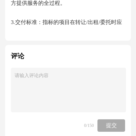
方提供服务的全过程。
3.交付标准：指标的项目在转让/出租/委托时应
当达到的状态或条件，包括但不限于物理完好
度、权属清晰度、运营稳定性等。
评论
4.尽职调查：指乙方在签署本协议前对标的项目
的真实性、合法性、可行性等进行的调查核实
活动。
5.履约保证金：指乙方为保障本协议履行而向甲
方支付的一定金额的担保资金。
提交
0
/150
第三条双方权利与义务