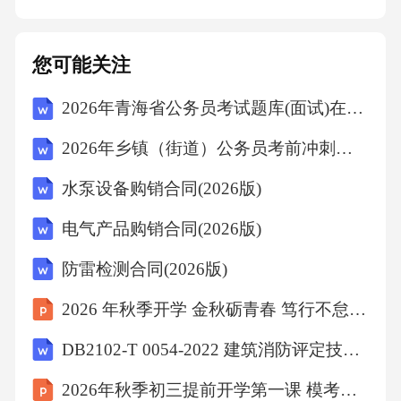
1.甲方的权力与义务：
您可能关注
（1）甲方保证其系标的项目的合法权利人或有
2026年青海省公务员考试题库(面试)在线复习题库
权处分人，有权签署并履行本协议。
2026年乡镇（街道）公务员考前冲刺试题解析(海南临高)
水泵设备购销合同(2026版)
（2）甲方保证标的项目的权属清晰，未设立任
何可能影响乙方权利的查封、冻结、抵押或第
电气产品购销合同(2026版)
三方权利主张。
防雷检测合同(2026版)
2026 年秋季开学 金秋砺青春 笃行不怠赴新篇
（3）甲方应按照本协议约定的时间、地点及交
付标准向乙方交付标的项目，并配合乙方办理
DB2102-T 0054-2022 建筑消防评定技术规程
相关权属转移/租赁登记/手续。
2026年秋季初三提前开学第一课 模考分析 查漏补缺