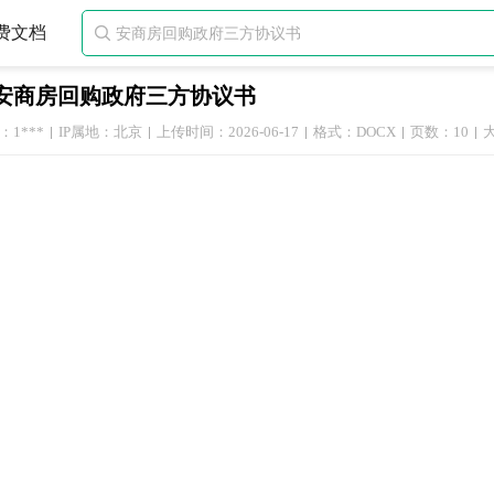
费文档

安商房回购政府三方协议书
1***
IP属地：北京
上传时间：2026-06-17
格式：DOCX
页数：10
大