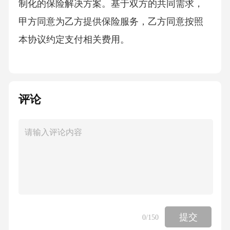
制化的保险解决方案。基于双方的共同需求，
甲方同意为乙方提供保险服务，乙方同意按照
本协议约定支付相关费用。
前提条件：
评论
1.乙方已充分了解本协议约定的保险产品及服务
内容，并确认其符合自身业务需求。
2.乙方已向甲方提供真实、完整的投保信息，包
括但不限于企业资质、业务范围、风险状况
等。
提交
0
/150
3.甲方已根据乙方提供的投保信息，审核并确认