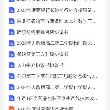
第一条协议目的与范围
2025年浙商银行长沙分行社会招聘笔试历年典型考题及考点剖析附带答案详解2套
本协议的主要目的是明确甲乙双方在保险服务
黑龙江省鸡西市滴道区2025年数学三年级第二学期期中试题含答案
领域的合作目的及具体范围，确保甲方为乙方
辞职前需要签保密协议书
提供符合法律法规及乙方需求的保险产品及服
2026年人教版高二第二学期物理期末单元整合评估试卷（附答案可下载）
务，同时保障双方的合法权益。具体内容如
下：
餐饮店第三方升级协议书
人力中介协议书协议书
1.甲方根据乙方的投保需求，提供全面的保险产
公司第三季度公司职工思想动态报告2026(3篇)
品及服务，包括但不限于财产保险、责任保
险、工程保险等，为乙方提供风险保障解决方
2026年人教版高二第二学期化学期末普通基础测评试卷（附答案可下载）
案。
年产1亿个药品包装容器生产线技术改造项目可行性研究报告模板-立项申报用
2025年区域元宇宙产业协同
2.乙方根据自身业务需求，选择甲方提供的保险