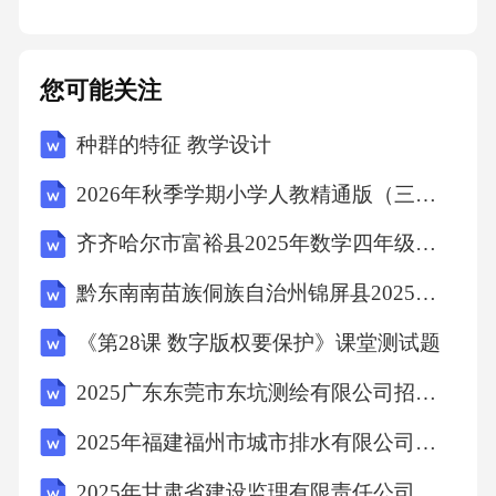
投保资格，并同意按照本协议约定提供保险服
务。
您可能关注
4.双方均具备履行本协议的合法资质和能力，并
种群的特征 教学设计
保证在本协议签订及履行过程中遵守相关法律
2026年秋季学期小学人教精通版（三起）（新教材） 英语六年级上册教学计划含教学进度表
法规。
齐齐哈尔市富裕县2025年数学四年级下学期期末学业质量监测试题（含答案解析）
双方基于以上背景和前提条件，经充分协商，
黔东南南苗族侗族自治州锦屏县2025届数学三年级下学期期末考试模拟试题（含答案解析）
达成本协议，以兹共同遵守。本协议的订立及
《第28课 数字版权要保护》课堂测试题
履行，将有助于乙方实现风险管理的目标，提
2025广东东莞市东坑测绘有限公司招聘人员综合及笔试历年典型考点题库附带答案详解
升企业抗风险能力，并为双方建立长期稳定的
合作关系奠定基础。
2025年福建福州市城市排水有限公司招聘5人笔试历年常考点试题专练附带答案详解
2025年甘肃省建设监理有限责任公司招聘笔试历年常考点试题专练附带答案详解