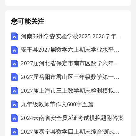
临的重要挑战。3.公众参与度不高：生态环境保
护工作需要广大公众的参与和支持，但目前公
您可能关注
众参与度不高，环保意识和行动有待加强。4.监
河南郑州学森实验学校2025-2026学年高一下学期5月期中语文试题（文字版含答案）
管体系尚待完善：生态环境监管体系需要进一
步完善，监管能力和效率有待提高。四、发展
安平县2027届数学六上期末学业水平测试模拟试题含解析
趋势及预测1.智能化监管成为趋势：随着科技的
2027届河北省保定市南市区数学六年级第一学期期末监测试题含解析
发展，智能化监管将在生态环境保护工作中发
2027届岳阳市君山区三年级数学第一学期期末联考模拟试题含解析
挥更大作用，提高监管效率和准确性。2.生态保
护与经济发展融合：未来，生态保护与经济发
2027届上海市三上数学期末检测模拟试题含解析
展将更加紧密地融合在一起，形成相互促进的
九年级教师节作文600字五篇
良性局面。3.公众参与度提升：随着环保意识的
2024云南省安全员A证考试模拟题附答案
普及，公众将更加积极地参与到生态环境保护
2027届泰宁县数学四上期末综合测试模拟试题含解析
工作中来。4.国际合作加强：全球环境问题需各