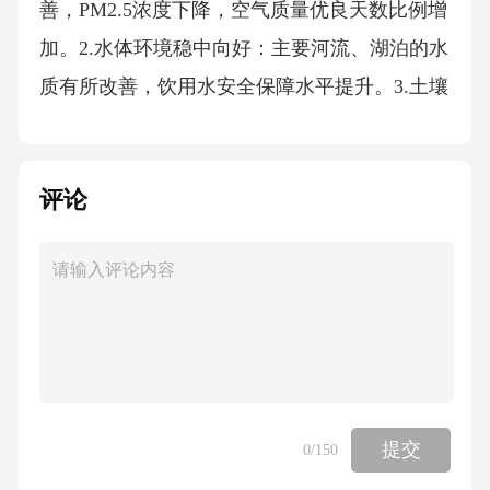
善，PM2.5浓度下降，空气质量优良天数比例增
加。2.水体环境稳中向好：主要河流、湖泊的水
质有所改善，饮用水安全保障水平提升。3.土壤
污染问题受关注：随着工业化和城市化的快速
发展，土壤污染问题逐渐凸显，成为生态环境
评论
保护工作中的重要环节。4.生态系统保护取得进
展：自然保护区、生态修复工程等建设不断推
进，生物多样性保护得到加强。三、主要挑战
与问题1.环境污染治理压力依然较大：尽管空气
质量和水质有所改善，但一些地区的环境污染
问题依然严重，治理任务依然艰巨。2.生态保护
与经济发展的矛盾：如何在推动经济发展的同
提交
0
/150
时保护生态环境，实现可持续发展，是当前面