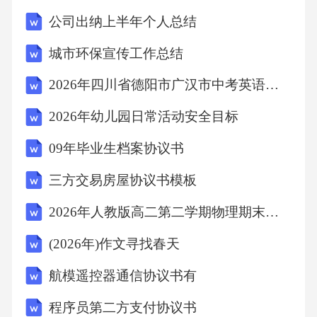
国共同应对，未来我国将加强与其他国家的合
公司出纳上半年个人总结
作，共同推进全球生态环境保护工作。五、对
城市环保宣传工作总结
策与建议1.加大治理力度，确保任务完成：继续
2026年四川省德阳市广汉市中考英语一模试卷(含详细答案解析)
加大生态环境保护工作力度，确保各项治理任
务顺利完成。2.推动绿色发展，促进经济转型：
2026年幼儿园日常活动安全目标
推动绿色产业的发展，优化经济结构，实现经
09年毕业生档案协议书
济发展与生态环境保护的良性循环。3.加强宣传
三方交易房屋协议书模板
教育，提高公众参与度：加强生态环境保护宣
2026年人教版高二第二学期物理期末县域统考评估试卷（附答案可下载）
传教育，提高公众环保意识和参与度。4.完善监
管体系，提高监管效能：进一步完善生态环境
(2026年)作文寻找春天
监管体系，加强监管能力和效率建设，实现全
航模遥控器通信协议书有
方位、全过程的监管。六、结语生态环境保护
程序员第二方支付协议书
工作是一项长期而艰巨的任务，需要全社会的