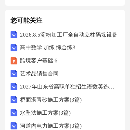
提高部门技术水平。（3）鼓励员工提出创新意
见和建议，激发部门创新活力。（4）关注行业
您可能关注
发展趋势，及时调整发展策略，确保部门持续
2026.8.5淀粉加工厂全自动立柱码垛设备
发展。四、保障措施1.加强组织领导，确保工作
计划的顺利实施。2.加强人才培养，提高部门人
高中数学 加练 综合练3
员的素质和能力。3.加强监督检查，确保工作计
跨境客户基础 6
划落实到位。4.加强宣传推广，提高部门形象和
艺术品销售合同
知名度。五、总结本工作计划为天然气运营部
未来的工作提供了明确的指导和方向。我们将
2027年山东省高职单独招生语数英选择题专项突破模拟卷
秉承“安全、稳定、高效”的原则，全力以赴完成
桥面沥青砂施工方案(3篇)
各项任务，为天然气市场的健康发展做出贡
水坠法施工方案(3篇)
献。在此过程中，我们将不断总结经验，持续
河道内电力施工方案(3篇)
改进，努力提高部门的工作水平和服务质量。