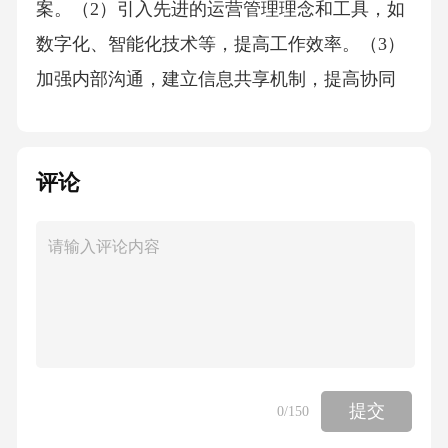
案。（2）引入先进的运营管理理念和工具，如
数字化、智能化技术等，提高工作效率。（3）
加强内部沟通，建立信息共享机制，提高协同
效率。（4）定期开展运营流程复查，确保流程
持续优化。3.市场拓展与合作（1）深入了解市
评论
场需求，挖掘潜在客户，拓展市场份额。（2）
加强与上下游企业的沟通与合作，形成良好的
产业链协同效应。（3）积极参与行业交流，扩
大部门影响力，为市场拓展创造有利条件。
（4）加强部门间的合作，形成内部合力，共同
推动市场拓展。4.创新发展（1）积极推动绿
色、低碳、智能发展，提高部门创新能力。
提交
0
/150
（2）加强与科研院校的合作，引进先进技术，