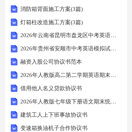
希望通过我们的努力，能够为实现全球能源结
消防箱背面施工方案(3篇)
构的绿色转型做出积极的贡献。当然，我可以
灯箱柱改造施工方案(3篇)
帮助你构思一份2026年天然气运营部工作计划
2026年云南省昆明市盘龙区中考英语二模试卷(含详细答案解析)
的文章。应该包含的主要内容及其写作建议：
标题：2026年天然气运营部工作计划一、引言
2026年贵州省安顺市中考英语模拟试卷(含详细答案解析)
简要介绍天然气运营部的工作背景、目的和整
融资入股公司协议书范本
体计划。阐述本年度工作计划的必要性和预期
2026年人教版高二第二学期英语期末核心素养测评试卷（附答案可下载）
目标。二、总体目标明确列出天然气运营部的
借用他人名义贷款协议书
总体目标，如提高天然气供应稳定性、优化运
营成本、提升客户服务质量等。三、主要工作
2026年人教版七年级下册语文期末统考真题卷（含答案可下载）
内容1.天然气供应管理-详细描述确保稳定供应
建筑工人上下班事故协议书
的策略，如多元化气源、优化调度等。-制定应
变速箱换油机子合作协议书
急预案，应对可能出现的供应中断情况。-加强