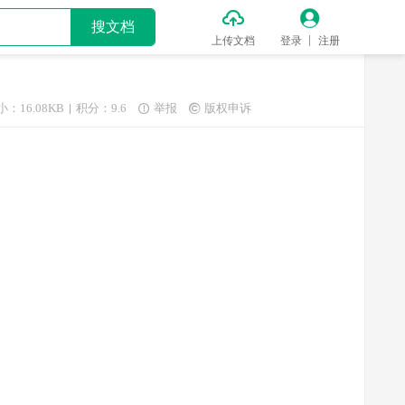


搜文档
上传文档
登录
注册
小：16.08KB
积分：9.6
举报
版权申诉

