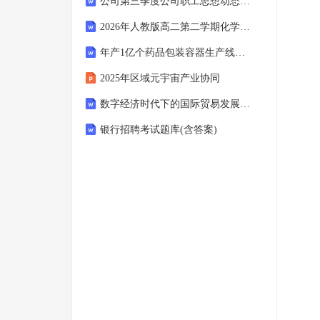
公司第三季度公司职工思想动态报告2026(3篇)
2026年人教版高二第二学期化学期末普通基础测评试卷（附答案可下载）
年产1亿个药品包装容器生产线技术改造项目可行性研究报告模板-立项申报用
2025年区域元宇宙产业协同
数字经济时代下的国际贸易发展策略考试及答案
银行招聘考试题库(含答案)