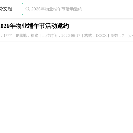
费文档

2026年物业端午节活动邀约
1***
IP属地：福建
上传时间：2026-06-17
格式：DOCX
页数：7
大