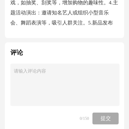
戏，如抽奖、刮奖等，增加购物的趣味性。4.主
题活动演出：邀请知名艺人或组织小型音乐
会、舞蹈表演等，吸引人群关注。5.新品发布
会：推出新产品或服务，通过现场展示和体验
活动吸引潜在客户。（四）营销推广1.社交媒体
评论
推广：利用微博、微信、抖音等社交平台进行
活动宣传。2.合作伙伴推广：与知名品牌或商家
合作，进行联合推广活动。3.线下宣传：通过户
外广告、传单、海报等方式进行线下宣传。4.媒
体合作：与本地媒体合作，通过新闻报道、广
告等形式提高活动曝光率。四、活动执行
（一）团队组建成立活动执行小组，明确分
提交
0
/150
工，确保活动的顺利进行。（二）预算编制根