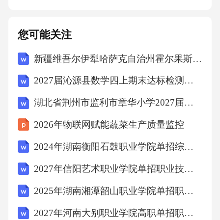
据活动规模、宣传费用、物料费用等制定合理
的活动预算。（三）时间安排制定详细的活动
您可能关注
时间表，确保每个环节都能有序进行。（四）
新疆维吾尔伊犁哈萨克自治州霍尔果斯市2027届数学四上期末调研模拟试题含解析
风险控制对可能出现的风险进行评估和预测，
制定应对措施，确保活动的顺利进行。五、活
2027届沁源县数学四上期末达标检测试题含解析
动评估与反馈活动结束后，对活动效果进行评
湖北省荆州市监利市章华小学2027届数学四年级第一学期期末学业质量监测模拟试题含解析
估，收集消费者反馈意见，总结经验教训，为
2026年物联网赋能蔬菜生产质量监控
下一次活动提供改进建议。六、总结本次夏季
销售主题活动旨在通过丰富多彩的活动形式，
2024年湖南衡阳石鼓职业学院单招综合素质考试题库附完整答案详解（夺冠系列）
吸引消费者的眼球，刺激购物欲望。从背景分
2027年信阳艺术职业学院单招职业技能考试题库含答案详解【黄金题型】
析、活动目标、活动策划、活动执行到活动评
2025年湖南湘潭韶山职业学院单招职业技能考试题库及参考答案详解（综合题）
估与反馈，每个环节都至关重要。希望通过本
2027年河南大别职业学院高职单招职业适应性测试考试题库带答案详解（考试直接用）
次活动的成功举办，能够提升品牌影响力，扩