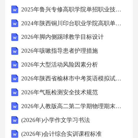
大市场份额，为企业的长远发展打下坚实的基
2025年鲁兴专修高职学院单招职业技能考试模拟试卷【研优卷】附答案详解
础。当你准备编制一份2026年夏季销售主题活
2024年陕西铜川印台职业学院高职单招职业技能考试题库附完整答案详解【易错题】
动方案策划的文章时，你需要涵盖以下几个核
2026年脚内侧踢球教学目标设计
心内容，下面为你提供一份更自然、更实用的
指导建议：标题：2026年夏季销售主题活动方
2026年咳嗽指导患者护理措施
案策划一、活动概述简要介绍活动的背景、目
2026年大型活动风险因素分析
的、预期效果。例如：1.背景分析：结合市场趋
2026年陕西省榆林市中考英语模拟试卷(含详细答案解析)
势，针对夏季消费特点，提出本次销售主题活
2026年气瓶检测安全技术规范
动的必要性。2.活动目的：通过本次活动，提升
品牌知名度，促进夏季产品销售，增加市场份
2026年人教版高二第二学期物理期末升学备考测评试卷（附答案可下载）
额。3.预期效果：实现销售额的显著提升，增强
(2026年)小学作文学习书法
客户粘性，为品牌长远发展奠定基础。二、活
(2026年)会计综合实训课程标准
动主题确定一个吸引人的活动主题，例如：“清