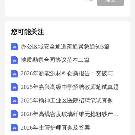
训与意识提升餐饮场所应定期对从业人员进行
餐具消毒流程的培训，提高员工的卫生意识和
操作技能。员工应严格遵守消毒流程，确保每
您可能关注
一环节的操作都符合规范。五、结语餐厅餐具
办公区域安全通道疏通紧急通知3篇
消毒流程管理规范标准是保证餐饮食品安全的
重要环节。餐饮场所应严格遵守各项操作规
地质勘察合同协议范本二篇
范，确保消费者的饮食安全与健康。通过本文
2026年新能源材料创新报告：突破与发展前景
的介绍，希望为餐饮行业从业者提供指导，共
2025年嘉兴高级中学招聘教师笔试真题
同为餐饮业的健康发展贡献力量。注：以上内
容仅为框架性介绍，具体的操作细节和标准可
2025年榆神工业区医院招聘笔试真题
能因地区和行业差异而有所不同，餐饮场所应
2026年高线密度玻璃纤维无捻粗纱产业创新战略报告
根据实际情况制定更为详细的消毒流程管理规
2026年主管护师真题及答案
范。好的，2026年餐厅餐具消毒流程管理规范