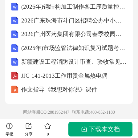
(2026年)钢结构加工制作各工序质量控制标准
洗等。-强调清洗的重要性以及不彻底清洗对消
毒效果的影响。3.消毒-分别介绍物理消毒（如
2026广东珠海市斗门区招聘公办中小学教师134人（编制）考试参考试题及答案解析
高温蒸汽、紫外线消毒等）和化学消毒（如消
2026广州医药集团有限公司春季校园招聘笔试历年典型考点题库附带答案详解
毒液浸泡）的方法。-规定消毒时间、温度、浓
(2025年)市场监管法律知识复习试题考前模拟测试题附答案
度等参数。-强调消毒过程的监控与记录。4.干
新疆建设工程消防设计审查、验收常见问题技术解析（2024年）
燥与储存-描述餐具消毒后的干燥方法。-规定储
存器具的卫生要求与存放环境。-强调防止二次
JJG 141-2013工作用贵金属热电偶
污染的措施。四、人员培训与职责-规定对从业
作文指导《我想对你说》课件
人员进行餐具消毒流程的培训。-明确各级人员
的职责与分工。-强调个人卫生在餐具消毒流程
网站客服QQ:2881952447 联系电话:
400-852-1180
中的重要性。五、监督检查与记录-建立定期检
查制度，确保消毒流程的执行。-规定记录的内
下载本文档
举报
分享
0