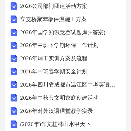
2026公司部门团建活动方案
标准的文章，您可以按照以下结构和内容来编
写：一、引言简要介绍餐具消毒在餐厅卫生管
立交桥聚苯板保温施工方案
理中的重要性，以及制定该规范的必要性和目
2026年国学知识竞赛试题库(+答案)
的。强调规范操作对于保障顾客健康、提升餐
2026年中班下学期环保工作计划
厅声誉及持续经营的重要性。二、规范目的与
适用范围1.明确本规范的目的：指导餐厅进行餐
2026年焊工实训方案及流程
具消毒工作，确保餐具清洁卫生，符合卫生标
2026年中班春学期安全计划
准。2.适用范围：适用于各类提供餐饮服务的餐
2026年四川省成都市温江区中考英语适应性试卷(含详细答案解析)
厅、餐馆等场所。三、消毒流程1.餐具接收与分
2026年中秋节文明家庭创建活动
类-详细描述餐具进入餐厅后的初步整理与分类
过程。-强调对破损、污渍严重的餐具进行筛选
2026年对外汉语课堂教学实录
与特殊处理。2.清洗-规定使用清洁剂的类型与
(2026年)作文桂林山水甲天下
使用方法。-描述清洗过程的步骤，如浸泡、刷