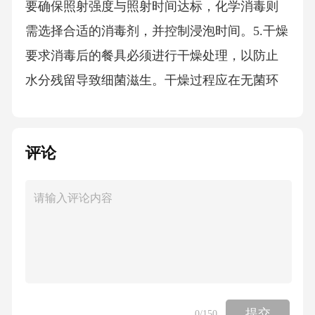
要确保照射强度与照射时间达标，化学消毒则
需选择合适的消毒剂，并控制浸泡时间。5.干燥
要求消毒后的餐具必须进行干燥处理，以防止
水分残留导致细菌滋生。干燥过程应在无菌环
境下进行，避免二次污染。6.储存管理干燥后的
餐具应储存于清洁、干燥、通风良好的环境
评论
中。储存容器应定期清洗和消毒，避免霉菌滋
生。餐具的摆放应便于取用，避免堆积过密导
致空气不流通。三、监督与检测餐饮场所应定
期对餐具消毒流程进行检查和评估，确保各项
操作规范得到执行。同时，定期对餐具进行微
生物检测，以验证消毒效果。对于不符合标准
的环节，应及时整改并重新检测。四、人员培
提交
0
/150