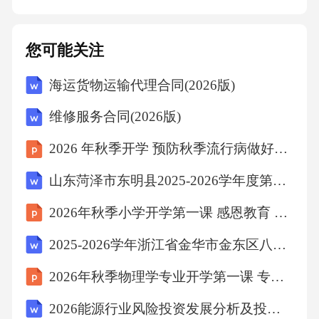
使用干粉灭火器、二氧化碳灭火器等扑救。2.报
警求助：在扑救的同时，及时报警求助，请求
您可能关注
消防部门支援。3.疏散人员：确保现场人员安全
海运货物运输代理合同(2026版)
撤离，避免人员伤亡。六、结语液化气的使用
安全关乎我们的生命财产安全，掌握液化气的
维修服务合同(2026版)
使用安全常识至关重要。希望通过本文的介
2026 年秋季开学 预防秋季流行病做好健康防护
绍，能提高大家对液化气安全使用的认识，确
山东菏泽市东明县2025-2026学年度第二学期期末测试七年级英语试题（含答案）
保在日常生活中正确使用液化气，预防事故的
发生。让我们共同营造一个安全、和谐的生活
2026年秋季小学开学第一课 感恩教育 感恩有你
环境。2026年液化气使用安全常识的文章，你
2025-2026学年浙江省金华市金东区八年级（下）期末数学试卷（含答案）
可以编制以下主要内容：一、引言简要介绍液
2026年秋季物理学专业开学第一课 专业伦理与职业操守讲座方案
化气在现代生活中的普及程度以及液化气使用
2026能源行业风险投资发展分析及投资融资策略研究
安全的重要性。提醒读者关注液化气使用安