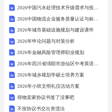
全，防范潜在危险。二、液化气的基本知识与
2026中国污水处理技术升级需求与投资回报周期
性质1.液化气的定义简要介绍液化气的概念，让
2026中国物流企业服务质量认证与标准化建设报告
读者对液化气有一个基本的认识。2.液化气的特
2026年城市基础设施规划与建设课件
点阐述液化气的优点，如方便、高效等，同时
提醒注意其潜在的危险性。三、液化气使用安
2026年申论问题与对策分析
全常识1.液化气瓶的安全使用（1）液化气瓶的
2026年金融风险管理师职业规划
选购与存放：介绍如何选购合格的气瓶，以及
2026年四川省绵阳市游仙区中考英语二诊试卷(含详细答案解析)
气瓶存放的注意事项，如避免暴晒、远离火源
2026年城乡规划学硕士培养方案
等。（2）液化气瓶的连接与拆卸：详细阐述如
何正确连接和拆卸气瓶，以及使用过程中的注
2026年小班文明礼仪活动方案
意事项。2.液化气灶具的安全使用（1）选购与
得物卖家协议书签了没事吧
安装：介绍如何选购合适的液化气灶具，以及
不按协议书交出资违法
灶具的正确安装方法。（2）使用方法与注意事