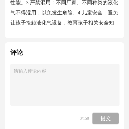
性能。3.严禁混用：不同厂家、不同种类的液化
气不得混用，以免发生危险。4.儿童安全：避免
让孩子接触液化气设备，教育孩子相关安全知
识，以防发生意外。5.应急处理：一旦发现液化
气泄漏或火灾等紧急情况，应立即关闭气源，
评论
迅速报警并撤离现场。四、液化气泄漏应急处
理措施1.立即关闭气源：当发现液化气泄漏时，
应立即关闭钢瓶阀门。2.通风换气：迅速打开门
窗，使现场保持通风，降低空气中液化气的浓
度。3.禁止点火：严禁在现场点火或使用电器设
备，以免引起火灾或爆炸。4.撤离现场：迅速撤
离至安全区域，并通知专业人员处理。五、液
提交
0
/150
化气火灾的扑救方法1.灭火器材：液化气火灾可