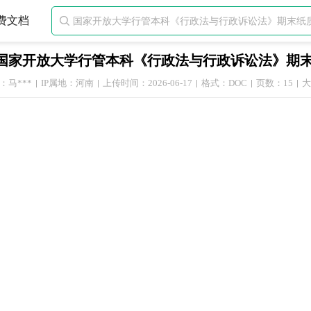
费文档

国家开放大学行管本科《行政法与行政诉讼法》期末纸
：马***
IP属地：河南
上传时间：2026-06-17
格式：DOC
页数：15
大