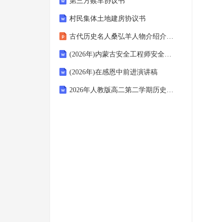
第三方赎车协议书
村民集体土地建房协议书
古代历史名人桑弘羊人物介绍介绍课件
(2026年)内蒙古安全工程师安全生产建筑施工安全检查评分包哪十项内容考试试题
(2026年)在感恩中前进演讲稿
2026年人教版高二第二学期历史期末基础素养检测试卷（附答案可下载）