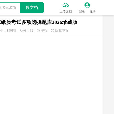


搜文档
上传文档
登录
注册
质考试多项选择题库2026珍藏版
小：150KB
积分：12
举报
版权申诉

