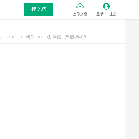


搜文档
上传文档
登录
注册
小：15.95KB
积分：9.6
举报
版权申诉

