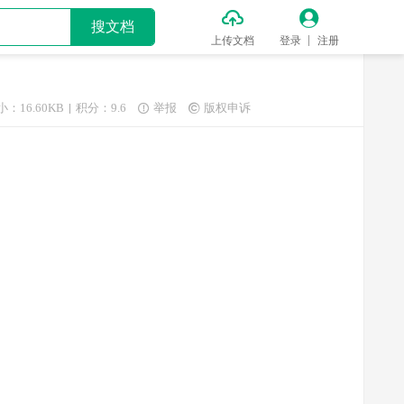


搜文档
上传文档
登录
注册
小：16.60KB
积分：9.6
举报
版权申诉

