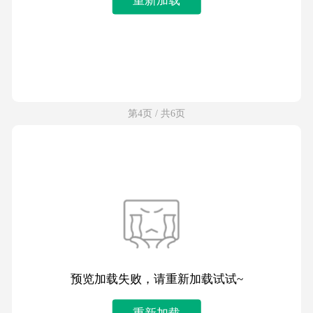
第4页 / 共6页
预览加载失败，请重新加载试试~
重新加载