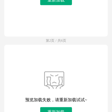
第2页 / 共6页
预览加载失败，请重新加载试试~
重新加载