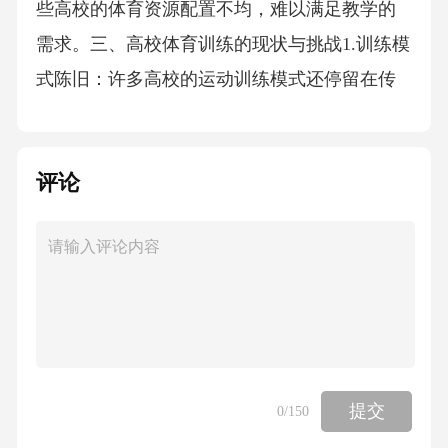
些高校的体育资源配置不均，难以满足教学的
需求。三、高校体育训练的现状与挑战1.训练模
式陈旧：许多高校的运动训练模式还停留在传
统的经验和习惯上，缺乏科学性和系统性，难
以培养出高水平的运动员。2.竞技水平参差不
评论
齐：由于训练水平和资源的不均衡，高校运动
员的竞技水平存在较大的差异，影响了整体竞
技成绩的提升。3.运动员文化学习与训练的矛
盾：高校运动员既要学习文化知识，又要进行
运动训练，二者之间的平衡成为一个难题。
四、高校体育教学与训练的创新策略1.教学内容
与方法的创新：引入多样化的教学内容和方
提交
0
/150
法，如融入游戏元素、开展户外教学等，以提