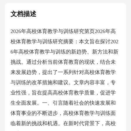
文档描述
2026年高校体育教学与训练研究第页2026年高
校体育教学与训练研究摘要：本文旨在探讨202
6年高校体育教学与训练的新趋势、新方法和新
挑战。通过分析当前体育教育的现状，结合未
来发展趋势，提出了一系列针对高校体育教学
与训练的改革措施和建议。文章内容丰富，专
业性强，旨在提高高校体育教学质量，促进学
生全面发展。一、引言随着社会的快速发展和
体育事业的不断进步，高校体育教学与训练面
临着新的挑战和机遇。在新时代背景下，高校