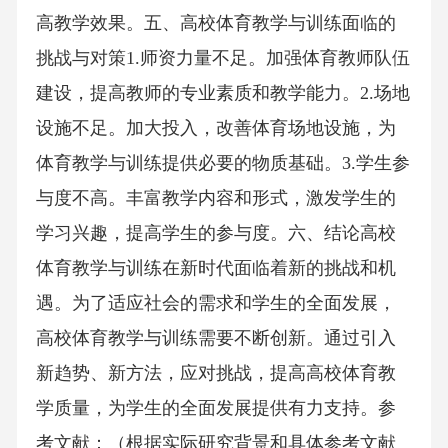
高教学效果。五、高校体育教学与训练面临的
挑战与对策1.师资力量不足。加强体育教师队伍
建设，提高教师的专业素质和教学能力。2.场地
设施不足。加大投入，改善体育场地设施，为
体育教学与训练提供必要的物质基础。3.学生参
与度不高。丰富教学内容和形式，激发学生的
学习兴趣，提高学生的参与度。六、结论高校
体育教学与训练在新时代面临着新的挑战和机
遇。为了适应社会的需求和学生的全面发展，
高校体育教学与训练需要不断创新。通过引入
新趋势、新方法，应对挑战，提高高校体育教
学质量，为学生的全面发展提供有力支持。参
考文献：（根据实际研究背景和具体参考文献