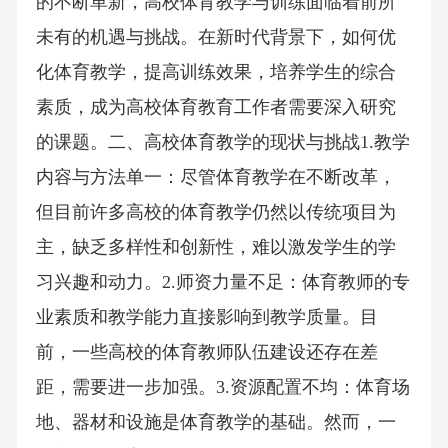
的不断革新，高校体育教学与训练面临着前所
未有的机遇与挑战。在新时代背景下，如何优
化体育教学，提高训练效果，培养学生的综合
素质，成为高校体育教育工作者需要深入研究
的课题。二、高校体育教学的现状与挑战1.教学
内容与方法单一：尽管体育教学在不断改革，
但目前许多高校的体育教学仍然以传统项目为
主，缺乏多样性和创新性，难以激发学生的学
习兴趣和动力。2.师资力量不足：体育教师的专
业素质和教学能力直接影响到教学质量。目
前，一些高校的体育教师队伍建设还存在差
距，需要进一步加强。3.资源配置不均：体育场
地、器材和设施是体育教学的基础。然而，一