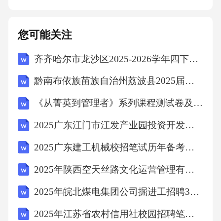
促整改。4.加强部门协作：加强与相关部门的沟
通与协作，形成联动机制，共同维护幼儿园安
您可能关注
全。5.建立档案管理制度：建立幼儿园安全档案
齐齐哈尔市龙沙区2025-2026学年四下数学期末考试模拟试题含答案
管理制度，记录安全工作的全过程，为今后的
安全工作提供参考。五、保障措施1.资金投入：
黔南布依族苗族自治州荔波县2025届数学四年级下学期期中联考试题含解析
确保幼儿园安全治理所需资金的投入，为安全
《从菁英到管理者》系列课程测试卷及答案
工作提供有力保障。2.人员配备：加强安全队伍
2025广东江门市江发产业园投资开发集团有限公司拟聘用人员笔试历年常考点试题专练附带答案详解
建设，配备足够的安全管理人员，确保安全工
作的顺利开展。3.奖惩机制：建立奖惩机制，对
2025广东建工机械校招笔试历年备考题库附带答案详解
安全工作成绩突出的单位和个人进行表彰和奖
2025年陕西空天丝路文化运营管理有限责任公司招聘（44人）笔试历年备考题库附带答案详解
励；对安全工作不力的单位和个人进行问责和
2025年皖北煤电集团公司掘进工招聘380名笔试历年难易错考点试卷带答案解析
整改。4.家校合作：加强与家长的沟通与联系，
2025年江苏省农村信用社校园招聘笔试历年典型考题及考点剖析附带答案详解
共同关注幼儿的安全问题，形成家校共同治理