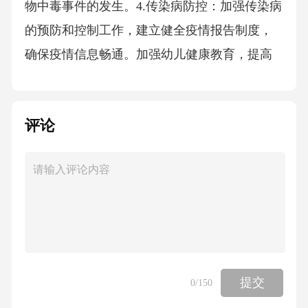
物中毒事件的发生。4.传染病防控：加强传染病
的预防和控制工作，建立健全疫情报告制度，
确保疫情信息畅通。加强幼儿健康教育，提高
幼儿防病意识。5.校园欺凌与暴力事件：加强校
园安全管理，防范欺凌与暴力事件的发生。建
评论
立健全事件处理机制，确保事件得到及时、妥
善处理。四、治理措施1.完善安全制度：建立健
全幼儿园安全管理制度，明确各部门职责，确
保安全工作的有效实施。2.加强安全教育：定期
开展安全教育活动，提高幼儿及家长的安全意
识。加强教职工的安全培训，提高安全素质。3.
强化监督检查：建立安全检查制度，定期对幼
提交
0
/150
儿园进行安全检查。对检查结果进行通报，督