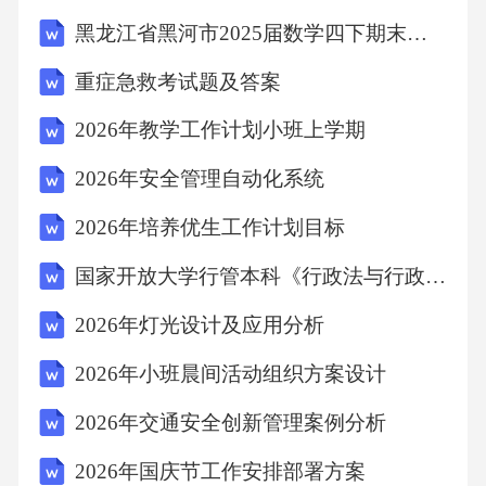
的良性互动。六、总结本方案旨在提高幼儿园
黑龙江省黑河市2025届数学四下期末学业质量监测试题（含答案）
安全管理水平，确保幼儿的安全与健康。我们
重症急救考试题及答案
将坚持以人为本、安全第一的原则，全面落实
2026年教学工作计划小班上学期
治理措施，构建安全、和谐、健康的幼儿园环
境。同时，我们也希望得到家长和社会的支持
2026年安全管理自动化系统
与监督，共同为幼儿的成长创造一个安全、温
2026年培养优生工作计划目标
馨的环境。2026年幼儿园安全专项治理方案的
国家开放大学行管本科《行政法与行政诉讼法》期末纸质考试多项选择题库2026珍藏版
文章，你可以从以下几个方面进行编制：一、
2026年灯光设计及应用分析
引言简要介绍当前幼儿园安全问题的背景和重
要性，阐述制定该治理方案的目的和必要性。
2026年小班晨间活动组织方案设计
二、总体要求1.明确治理目标：确保幼儿园安
2026年交通安全创新管理案例分析
全，为孩子们创造一个安全、和谐、健康的成
2026年国庆节工作安排部署方案
长环境。2.治理原则：坚持预防为主，综合治