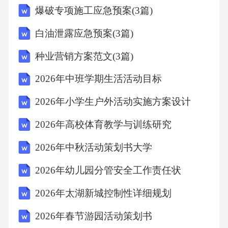
爆破专项施工应急预案(3篇)
行成本适中生物质气化初始投资较高，运行成
本较高太阳能集热系统初始投资较低，运行成
白油泄露应急预案(3篇)
本较低农村清洁供暖工程的经济效益分析环境
种业营销方案范文(3篇)
效益经济效益社会效益减少污染排放，环境效
2026年中班学期生活活动目标
益显著改善空气质量，健康效益明显提升居民
健康水平，社会效益显著节约能源消耗，经济
2026年小学生户外活动实施方案设计
效益可观带动相关产业发展，创造就业机会提
2026年高校体育教学与训练研究
升农村经济发展，社会效益显著改善农村生活
2026年中秋活动策划书大学
品质，社会效益显著提升农村生活品质，社会
2026年幼儿园分管安全工作责任状
效益显著促进社会和谐稳定，社会效益显著05
第五章农村清洁供暖的技术创新与推广农村清
2026年太湖新城控制性详细规划
洁供暖技术创新现状农村清洁供暖的技术创新
2026年春节游园活动策划书
是一个持续的过程，涉及到多个技术领域的发