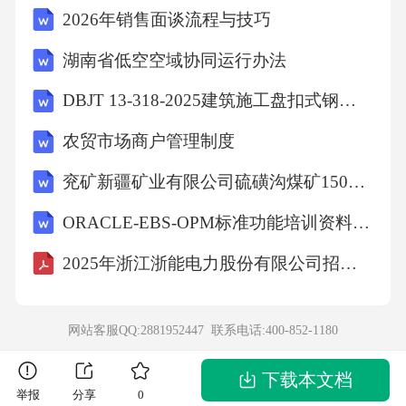
2026年销售面谈流程与技巧
展和应用。本章节将重点介绍农村清洁供暖的
技术创新现状，探讨其在环境保护、健康改
湖南省低空空域协同运行办法
善、经济发展等方面的多重效益，为后续章节
DBJT 13-318-2025建筑施工盘扣式钢管脚手架安全技术标准
的案例分析提供参考。农村清洁供暖技术创新
农贸市场商户管理制度
方向提高能效降低成本增强智能化研发更高效
兖矿新疆矿业有限公司硫磺沟煤矿150万t-a环评报告
的技术，降低能源消耗优化设备制造工艺，降
低成本开发更智能的控制系统，提高系统运行
ORACLE-EBS-OPM标准功能培训资料-OPM配方-V1.0
效率农村清洁供暖技术创新案例张家口市案例
2025年浙江浙能电力股份有限公司招聘笔试参考题库含答案解析
成为河北省清洁供暖技术创新示范市空气源热
泵技术创新提高系统效率生物质气化技术创新
网站客服QQ:2881952447 联系电话:
400-852-1180
降低环境污染农村清洁供暖技术创新经验总结
政策支持有力技术创新领先管理机制完善政府
下载本文档
举报
分享
0