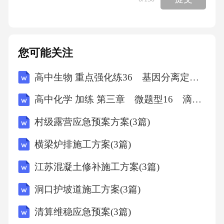
持力度大补贴标准合理，农户积极性高技术研
发投入大技术创新能力强设备性能优越管理机
制健全运维服务到位效果评估科学04第四章农
您可能关注
村清洁供暖的经济效益分析农村清洁供暖工程
高中生物 重点强化练36 基因分离定律“特殊比例”的相关题型
投资成本分析农村清洁供暖工程的经济效益分
析是一个复杂的问题，涉及到投资成本、运行
高中化学 加练 第三章 微题型16 滴定实验操作分析
成本、环境效益、健康效益等多个方面。本章
村级露营应急预案方案(3篇)
节将重点分析农村清洁供暖工程的投资成本和
横梁炉排施工方案(3篇)
运行成本，探讨其经济效益，为政府决策提供
依据。农村清洁供暖工程成本构成初始投资运
江苏混凝土修补施工方案(3篇)
行成本长期成本设备购置、安装等费用能源消
洞口护坡道施工方案(3篇)
耗、维护费用等设备折旧、运营管理费用不同
清算维稳应急预案(3篇)
技术的成本对比空气源热泵初始投资较高，运