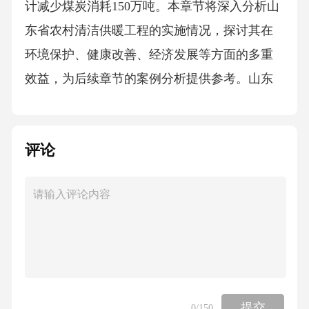
计减少煤炭消耗150万吨。本章节将深入分析山
东省农村清洁供暖工程的实施情况，探讨其在
环境保护、健康改善、经济发展等方面的多重
效益，为后续章节的案例分析提供参考。山东
省农村清洁供暖工程实施成效环境效益显著健
康效益明显经济效益可观PM2.5浓度大幅下降，
评论
空气质量明显改善呼吸道疾病发病率显著降低
带动相关产业发展，创造就业机会山东省农村
清洁供暖工程典型案例济南市案例成为山东省
清洁供暖示范市燃气壁挂炉应用广泛提高供暖
效率生物质气化系统建设减少环境污染山东省
农村清洁供暖工程经验总结政策支持有力技术
创新领先管理机制完善政府高度重视，政策支
提交
0
/150