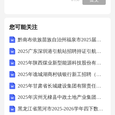
提出意见，不被采纳则拒绝执行【答案】：B1
7.不按规定着装，严重损害人民警察形象，造成
不良影响的，给予（）处分。A.记过B.开除C.警
您可能关注
告D.撤职【答案】：C18.违法行为人有（）情
黔南布依族苗族自治州福泉市2025届四下数学期末检测试题含答案解析
形，应从轻、减轻处罚或不予处罚A.向公安机
2025广东深圳港引航站招聘持证引航员4人笔试历年常考点试题专练附带答案详解
关如实陈述自己的违法行为的B.主动投案C.主动
消除或者减轻违法行为危害后果D.有立功表现
2025年陕西煤业新型能源科技股份有限公司招聘（285人）笔试历年难易错考点试卷带答案解析
的【答案】：D19.下列哪一项属于《人民警察
2025年谯城湖商村镇银行新工招聘（第二次）笔试历年典型考题及考点剖析附带答案详解
法》规定的人民警察的任务？（）A.维护国家
2025年甘肃省长城建设集团有限责任公司招聘35人笔试历年备考题库附带答案详解
安全B.维护国家统一C.维护国家独立D.维护国家
主权【答案】：A20.根据《全面推进依法行政
2025年滨州无棣县中政土地产业集团有限公司及权属公司公开招聘工作人员和考察人员笔试历年典型考点题库附带答案详解
实施纲要》的规定，下列不属于我国“依法行政”
黑龙江省黑河市2025-2026学年四下数学期末达标检测试题（含答案）
具体要求的是A.诚实守信B.权责统一C.科学规范