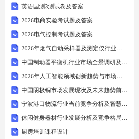
英语国测3测试卷及答案
D.高效便民【答案】：C21.中央政法工作会议
2026电商实验考试题及答案
要求，公安机关要处理好维稳和维权的关系，
要把群众合理合法的利益诉求解决好，这集中
2026电气控制考试题及答案
体现了对公安机关（）的要求。A.顾全大局B.
2026年烟气自动采样器及测定仪行业技术分析报告
和谐包容C.执法为民D.文明理性【答案】：C22.
中国制动器平衡机行业市场全景调研及投资价值评估咨询报告
关于释放被刑事拘留的人，说法错误的是
（）。A.对被拘留的人，应当在拘留后24小时
2026年人工智能领域创新趋势与市场预测报告
以内进行讯问B.释放后，公安机关认为需要继
中国阴极铜市场发展现状及未来趋势前景预判研究报告
续侦查的，可以依法取保候审或监视居住C.发
宁波港口物流行业当前竞争分析及智慧化发展研究报告
现不应当拘留的，应当经县级以上公安机关负
休闲健身器材行业发展分析及竞争格局与投资战略研究咨询报告
责人批准，予以释放D.人民检察院不批准逮捕
的，公安机关可以先复议、复核，暂不释放
厨房培训课程设计