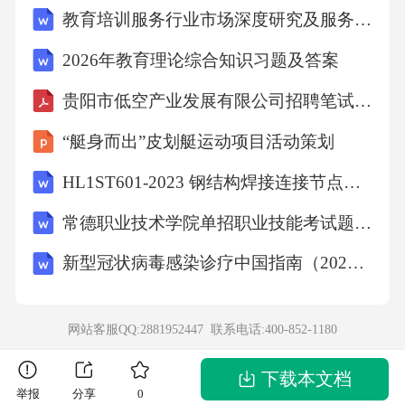
【答案】：D23.陈某打电话到某学校，与接电
教育培训服务行业市场深度研究及服务创新与投资发展前景分析报告
话的甲发生争执。陈某纠集8个人到学校。与正
2026年教育理论综合知识习题及答案
在办公室研究工作的甲发生口角，后将甲殴打
致轻微伤（当时正是学校上课时间）。陈某的
贵阳市低空产业发展有限公司招聘笔试题库2026
行为构成（）的违反治安管理行为。A.殴打他
“艇身而出”皮划艇运动项目活动策划
人与扰乱单位秩序B.寻衅滋事C.殴打他人D.扰乱
HL1ST601-2023 钢结构焊接连接节点通 用图B册 (Q355钢)
单位秩序【答案】：C24.甲对乙一直怀恨在
常德职业技术学院单招职业技能考试题库带答案
心，甲在互联网上将乙的手机号留作联系电
话，并注明提供“特殊服务”。乙连续收到骚扰电
新型冠状病毒感染诊疗中国指南（2026年版）
话和短信，苦不堪言。甲的行为构成（）。A.
侮辱的违反治安管理行为B.发送信息干扰正常
网站客服QQ:2881952447 联系电话:
400-852-1180
生活的违反治安管理行为C.侵犯隐私的违反治
下载本文档
安管理行为D.诽谤的违反治安管理行为【答
举报
分享
0