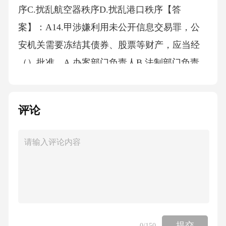
序C.扰乱航空器秩序D.扰乱港口秩序【答
案】：A14.甲涉嫌利用未公开信息交易罪，公
安机关需要冻结其债券、股票等财产，应当经
（）批准。A.办案部门负责人B.法制部门负责
人C.县级以上公安机关负责人D.证监会【答
案】：C15.公安机关应当向被处罚人宣告治安
评论
管理处罚决定书，并当场交付被处罚人；无法
当场向被处罚人宣告的，应当在（）送达被处
罚人。A.二日内B.七日内C.三日内D.五日内【答
案】：A16.公安民警必须执行上级的决定和命
令，如果认为上级的决定和命令有错误的，应
该怎么做（）A.拒绝执行B.可以提出意见，但
不得中止或者改变决定和命令C.变更执行D.先
提交
0
/150