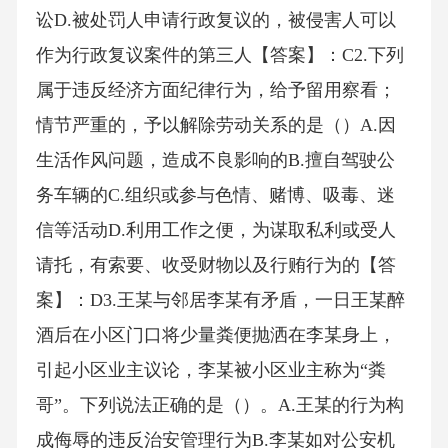
讼D.被处罚人申请行政复议的，被侵害人可以
作为行政复议案件的第三人【答案】：C2.下列
属于违反经济方面纪律行为，给予留用察看；
情节严重的，予以解除劳动关系的是（）A.因
生活作风问题，造成不良影响的B.擅自驾驶公
务车辆的C.组织或参与色情、赌博、吸毒、迷
信等活动D.利用工作之便，为谋取私利或受人
请托，有索要、收受财物以及行贿行为的【答
案】：D3.王某与邻居李某有矛盾，一日王某醉
酒后在小区门口将少量粪便抛洒在李某身上，
引起小区业主议论，李某被小区业主称为“粪
哥”。下列说法正确的是（）。A.王某的行为构
成侮辱的违反治安管理行为B.李某如对公安机