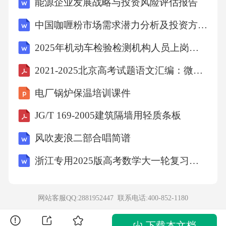
能源企业发展战略与投资风险评估报告
当及时将传唤的原因和处所通知（）。A.被传
中国咖喱粉市场需求潜力分析及投资方向预测研究报告
唤人所在单位或家属B.被传唤人所在地的居(村)
2025年机动车检验检测机构人员上岗内部培训考试试题含答案
民委员会C.被传唤人所在地的公安派出所或家
2021-2025北京高考试题语文汇编：微写作
属D.被传唤人家属【答案】：D20.某一物体可
否作为掩护物，首先要考虑它的（）。A.牢固
电厂锅炉保温培训课件
程度B.大小与厚度C.距离远近D.防弹功能【答
JG/T 169-2005建筑隔墙用轻质条板
案】：D21.辅警年度考核工作于每年年末或翌
风吹麦浪二部合唱简谱
年年初进行，考核结果分为优秀、合格、
（）、不合格四个等次。A.不参加考核B.不定
浙江专用2025版高考数学大一轮复习课时32.1函数及其表示夯基提能作业
等次C.基本合格D.良好【答案】：A22.下列行
政案件中，构成违反治安管理行为的是（）。
网站客服QQ:2881952447 联系电话:
400-852-1180
A.甲窜入居民黄某家盗窃，未盗得财物B.丙进
下载本文档