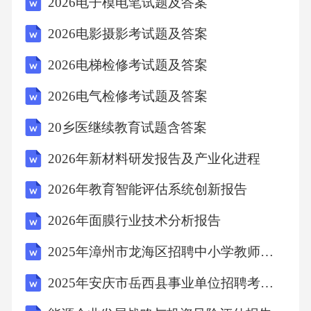
2026电子模电笔试题及答案
安机关可以对违反治安管理行为人作出的处罚
2026电影摄影考试题及答案
决定暂缓执行D.按照达成的协议，对违反治安
2026电梯检修考试题及答案
管理行为人依法强制执行【答案】：A16.公安
机关在案件侦查过程中，对（）可以依法先行
2026电气检修考试题及答案
拘留。A.可疑人员B.与案件有关的人员C.被告人
20乡医继续教育试题含答案
D.现行犯或者重大嫌疑分子【答案】：D17.公
2026年新材料研发报告及产业化进程
安机关办理的行政案件，如果由（）公安机关
管辖更为适宜的，可以由其公安机关管辖A.违
2026年教育智能评估系统创新报告
法行为结果地B.违法行为发现地C.违法行为人居
2026年面膜行业技术分析报告
住地D.上一级【答案】：C18.党员辅警涉嫌违
2025年漳州市龙海区招聘中小学教师招聘考试试卷真题
反党纪的，由（）立案查处。A.法制部门B.纪
2025年安庆市岳西县事业单位招聘考试试卷真题
检部门C.政工部门D.督察部门【答案】：B19.对
违反治安管理行为人进行传唤的，公安机关应