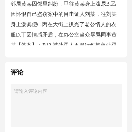
邻居黄某因邻里纠纷，甲往黄某身上泼尿B.乙
因怀恨自己盗窃案中的目击证人刘某，往刘某
身上泼粪便C.丙在大街上扒光了老公情人的衣
服D.丁因情感矛盾，在办公室当众辱骂同事黄
某【答案】：B12.被处罚人不服行政拘留处罚
决定，申请行政复议、提起行政诉讼的，可以
向公安机关提出（）的申请A.变更行政拘留处
评论
罚B.暂缓执行行政拘留C.撤销行政拘留处罚D.停
止执行行政拘留【答案】：B13.社会青年刘某
（男，23周岁）、李某（男，13周岁）和王某
（男，15周岁）到小店吃饭，结账时与店主发
生争执，三人殴打店主致其轻微伤。下列说法
正确的是：A.对三人均作出行政拘留处罚决定