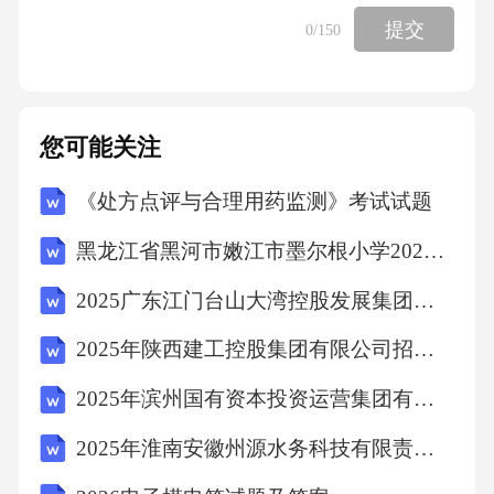
并执行B.对王某作出行政拘留处罚决定但不执
提交
0
/150
行C.对李某作出行政拘留处罚决定但不执行D.
对刘某作出行政拘留处罚决定但不执行【答
案】：B14.辅警岗位设置按照“控制总量、倾斜
您可能关注
基层的原则”，优先保障（）岗位，从严控制
《处方点评与合理用药监测》考试试题
（）岗位。A.综合，技术B.行政，后勤C.一线，
黑龙江省黑河市嫩江市墨尔根小学2025届数学四下期中质量检测模拟试题（含答案解析）
综合D.基层，行政【答案】：C15.经调解未达
成协议或者达成协议后不履行的，公安机关应
2025广东江门台山大湾控股发展集团有限公司工作人员聘用笔试历年典型考点题库附带答案详解
当依照治安管理处罚法的规定对违反治安管理
2025年陕西建工控股集团有限公司招聘（4人）笔试历年备考题库附带答案详解
行为人给予处罚,并（）。A.告知当事人可就民
2025年滨州国有资本投资运营集团有限公司公开招聘工作人员（第二批）笔试笔试历年备考题库附带答案详解
事争议依法向人民法院提起民事诉讼B.告知当
事人可以依法向上一级公安机关提起行政复议
2025年淮南安徽州源水务科技有限责任公司公开招聘技术管理人员7名笔试历年典型考点题库附带答案详解
C.告知当事人如果双方有意愿继续接受调解,公