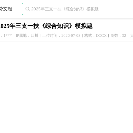
费文档

2025年三支一扶《综合知识》模拟题
1***
IP属地：四川
上传时间：2026-07-08
格式：DOCX
页数：32
大