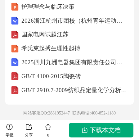
护理理念与临床决策
2026浙江杭州市团校（杭州青年运动史馆）招聘编外工作人员1人考试参考题库及答案详解
国家电网试题江苏
希氏束起搏生理性起搏
2025四川九洲电器集团有限责任公司招聘光电系统总体工程师（校招）等岗位测试笔试历年参考题库附带答案详解
GB/T 4100-2015陶瓷砖
GB/T 2910.7-2009纺织品定量化学分析第7部分：聚酰胺纤维与某些其他纤维混合物(甲酸法)
网站客服QQ:2881952447 联系电话:
400-852-1180
下载本文档
举报
分享
0