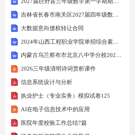
2027届巨野县三年级数学第一学期期末调研试题含解析
施意见》，充分发
吉林省长春市南关区2027届四年级数学第一学期期末统考模拟试题含解析
挥党组织把方向、管大局、作决策、促改革、
大数据意向债权转让合同
保落实的领导作用。
2024年山西工程职业学院单招综合素质考试模拟试卷附参考答案详解（培优）
内蒙古乌兰察布市北京八中学分校2027届八上物理期末调研模拟试题含解析
3、理论武装不放松。结合党史学习教育和党风
廉政建设宣教月
2026三年级清明诗词赏析课件
信息系统设计与分析
活动，开展党章和《中华人民共和国公职人员
执业护士（专业实务）模拟试卷125
政务处分法》等党
AI在电子信息技术中的应用
内法规和国家法律法规的研学活动，重点学习
医院年度校验工作总结7篇
《中共中央关于加