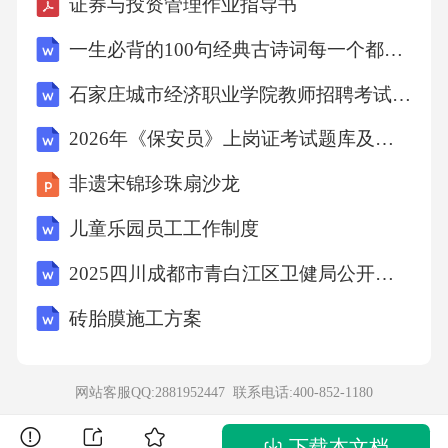
证券与投资管理作业指导书
强对“一把手”和领导班子监督的意见》、医疗行
一生必背的100句经典古诗词每一个都是千古名句
业“九不准”
石家庄城市经济职业学院教师招聘考试笔试试题及答案
规定等，全面领会精神实质，强化法纪观念，
2026年《保安员》上岗证考试题库及答案
严守规矩底线。医
非遗宋锦珍珠扇沙龙
儿童乐园员工工作制度
院党委理论学习中心组发挥示范作用，通过专
题报告会、支部主
2025四川成都市青白江区卫健局公开招募医疗卫生辅助岗人员48人笔试历年典型考题及考点剖析附带答案详解试卷2套
砖胎膜施工方案
题党日等形式，围绕遵守党纪法规、带头廉洁
从政主题开展学习
网站客服QQ:2881952447 联系电话:
400-852-1180
教育，引导党员干部正确认识权力义务关系，
下载本文档