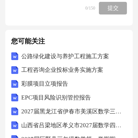
提交
0
/150
决策、依法决策，坚决防止个人或少数人说了
算。凡属重大问题
您可能关注
严格按照组织原则及相关程序规则，由党委集
体讨论决定，班子
公路绿化建设与养护工程施工方案
工程咨询企业投标业务实施方案
成员按职责分工抓好贯彻落实，支持院长依法
彩膜项目立项报告
依规独立负责行使
EPC项目风险识别管控报告
职权。认真贯彻中央《关于加强公立医院党的
2027届黑龙江省伊春市美溪区数学三上期末调研试题含解析
建设工作的意见》
山西省吕梁地区孝义市2027届数学四年级第一学期期末调研模拟试题含解析
和省委《关于加强公立医院党的建设工作的实