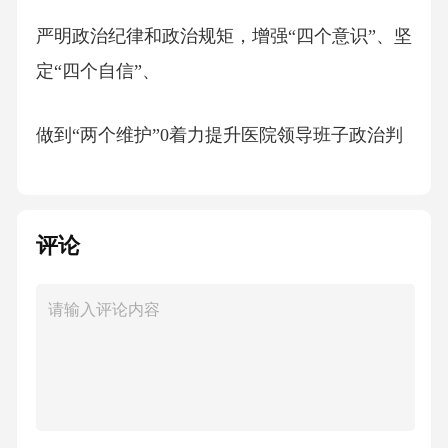
严明政治纪律和政治规矩，增强“四个意识”、坚
定“四个自信”、
做到“两个维护”0着力提升医院领导班子政治判
断力、政治领
悟力、政治执行力。
评论
2、民主集中不放松。严格落实党委领导下的院
长负责制，健全
党委会议、院长办公会议等议事决策规则，坚
持科学决策、民主