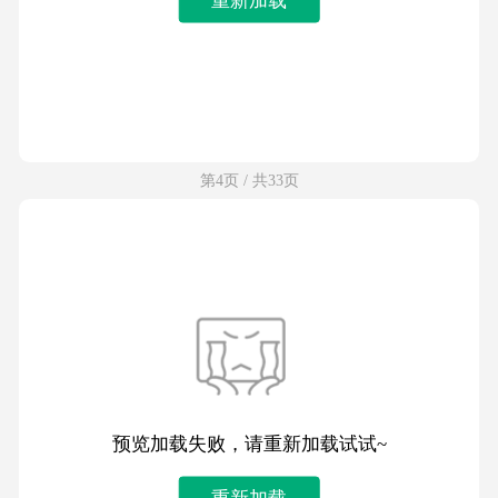
第4页 / 共33页
预览加载失败，请重新加载试试~
重新加载