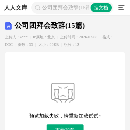
人人文库
公司团拜会致辞(15篇)
搜文档
公司团拜会致辞(15篇)
上传人：a***
IP属地：北京
上传时间：2026-07-08
格式：
DOC
页数：33
大小：90KB
积分：12
预览加载失败，请重新加载试试~
重新加载