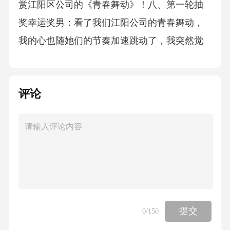
评论
提交
0
/150