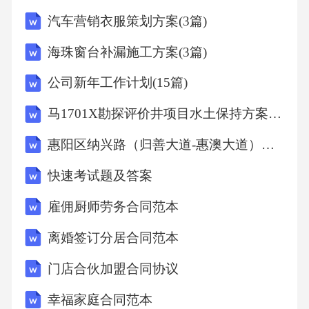
汽车营销衣服策划方案(3篇)
海珠窗台补漏施工方案(3篇)
公司新年工作计划(15篇)
马1701X勘探评价井项目水土保持方案报告表
惠阳区纳兴路（归善大道-惠澳大道）建设工程水保验收报告
快速考试题及答案
雇佣厨师劳务合同范本
离婚签订分居合同范本
门店合伙加盟合同协议
幸福家庭合同范本