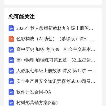
您可能关注
2026年秋人教版新教材九年级上册英语Unit 8单元测试A卷（含答案）
色彩构成（AI助创）（慕课版）课件 项目一 溯色思源
高中历史 加练 考点39 社会主义基本制度的建立
高中物理 加强练习第五章 52.卫星运行参量分析与计算
人教版七年级上册数学 讲义 第12讲 一元一次方程的实际应用讲义+练习（教师版）
安全生产月安全知识竞赛考试100题及答案
软件开发合同-OA
树树彤营销方案(3篇)