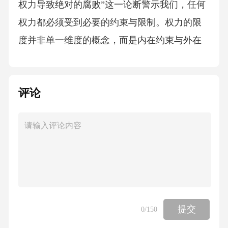
权力导致绝对的腐败”这一论断警示我们，任何
权力都必须受到必要的约束与限制。权力的限
度并非单一维度的概念，而是内在约束与外在
规范共同作用的结果。权力主体的自我约束与
道德自觉。尽管寄望于掌权者的道德自律并非
评论
最可靠的保障，但不可否认，政治文化、价值
观念以及个体的道德修养，对权力的行使仍具
有一定的内在约束作用。儒家政治思想中的“仁
政”、“德治”理念，以及西方政治传统中的公民
美德观念，都强调了权力主体自身道德完善的
重要性。在现代政治中，公务员职业道德规范
的建设，也是试图从内在层面塑造权力行使者
提交
0
/150
的行为边界。权力结构的分化与制衡。防止权