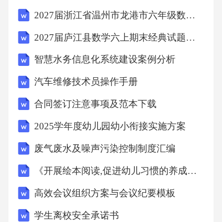
等政治权利，既是对权力的监督，也是对权力
2027届浙江省温州市龙港市六年级数学第一学期期末复习检测模拟试题含解析
的直接限制。当权力试图侵犯公民的合法权利
2027届庐江县数学六上期末经典试题含解析
时，法律应当成为最坚实的屏障。结语：在动
智慧水务信息化系统建设案例分析
态平衡中审视权力综上所述，权力是一种复杂
的社会关系，其本质体现为主体对客体的支配
汽车维修技术员操作手册
与影响；其来源则植根于合法性认同、资源控
合同签订注意事项及范本下载
制以及社会成员的同意；而其限度则需要通过
2025学年度幼儿园幼小衔接实施方案
内在的道德约束、外在的制度制衡以及法律的
废气废水及噪声污染控制制度汇编
明确规范来共同维系。对权力的探讨，不能停
留于抽象的理论思辨，更要结合具体的历史语
《开展绘本阅读,促进幼儿习惯的养成》课题研究计划
境与现实政治实践。在不同的社会形态与发展
高效会议组织方案与会议纪要模板
阶段，权力的表现形式、来源构成与制约机制
学生离校安全承诺书
都会呈