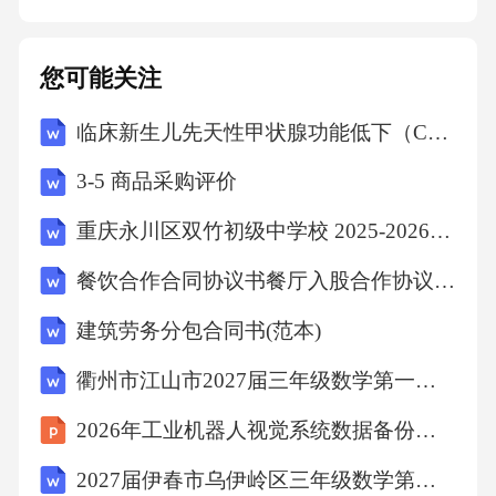
力滥用的有效途径之一，是在权力内部建立相
互制约的机制。孟德斯鸠提出的立法、行政、
您可能关注
司法三权分立与制衡原则，被许多国家采纳为
临床新生儿先天性甲状腺功能低下（CH）流行病学及超声检查注意事项
宪法设计的基本原则。通过不同权力部门之间
的分工与监督，可以防止任何单一权力主体独
3-5 商品采购评价
断专行。此外，中央与地方之间的权力划分，
重庆永川区双竹初级中学校 2025-2026学年度下期第2周学情调研九年级道德与法治试题（文字版含答案）
政党、利益集团、媒体等社会力量对国家权力
餐饮合作合同协议书餐厅入股合作协议书(范本)
的监督，也构成了权力制衡的重要组成部分。
法律的边界与权利的保障。法治是现代社会规
建筑劳务分包合同书(范本)
范权力运行的核心机制。法律不仅为权力的行
衢州市江山市2027届三年级数学第一学期期末考试模拟试题含解析
使设定了明确的范围与程序，更重要的是，它
2026年工业机器人视觉系统数据备份与恢复方案
通过保障公民的基本权利来划定权力不可逾越
2027届伊春市乌伊岭区三年级数学第一学期期末学业质量监测模拟试题含解析
的界限。公民的言论自由、结社自由、选举权