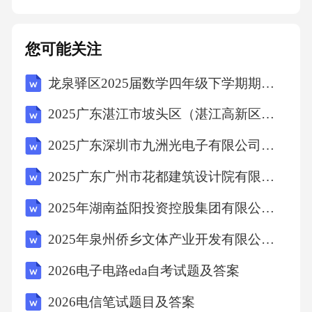
差异化特点。*提供专业建议：基于对市场和项
目的了解，为客户提供客观的购房建议，帮助
您可能关注
其权衡利弊，而非简单推销。第四章：带看现
龙泉驿区2025届数学四年级下学期期末质量跟踪监视模拟试题（含答案）
场服务与体验提升——价值的展现带看是客户
实地感知房源价值的关键环节，细致周到的服
2025广东湛江市坡头区（湛江高新区）选聘国有企业管理人员5人笔试历年常考点试题专练附带答案详解
务和专业的讲解能极大提升客户的购买意向。4.
2025广东深圳市九洲光电子有限公司招聘项目会计岗测试笔试历年典型考点题库附带答案详解
1带看前准备*确认细节：提前与客户确认带看
2025广东广州市花都建筑设计院有限公司招聘项目用工人员8人笔试历年难易错考点试卷带答案解析
时间、地点、房源信息，并提醒客户携带相关
证件（如需）。*房源准备：确保所看房源干净
2025年湖南益阳投资控股集团有限公司终止人才引进招聘工作笔试历年备考题库附带答案详解
整洁，水、电、灯等设施正常。若为样板间，
2025年泉州侨乡文体产业开发有限公司泉州市鲤城开元分公司招聘32人笔试历年难易错考点试卷带答案解析
注意保持其最佳展示状态。*路线规划：规划好
2026电子电路eda自考试题及答案
带看路线，考虑交通便利性及沿途可展示的项
2026电信笔试题目及答案
目周边利好。*工具准备：携带户型图、激光