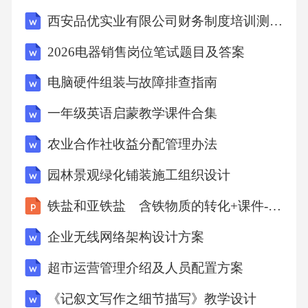
笔、卷尺（如需）、鞋套等。4.2带看中引导与
西安品优实业有限公司财务制度培训测试卷
讲解*营造良好氛围：途中可进行轻松的闲聊，
2026电器销售岗位笔试题目及答案
缓解客户紧张情绪，进一步拉近关系。*专业讲
电脑硬件组装与故障排查指南
解：进入房源后，按照合理的动线（如从入户
开始，依次介绍各功能区）进行讲解。重点突
一年级英语启蒙教学课件合集
出房源的空间布局、采光通风、景观视野、建
农业合作社收益分配管理办法
材品质、赠送面积（如有）等优势。结合客户
园林景观绿化铺装施工组织设计
需求，强调其在此居住的舒适度和便利性。*互
铁盐和亚铁盐 含铁物质的转化+课件-2027届高三化学一轮复习
动体验：鼓励客户亲身体验，如开关门窗感受
隔音、站在阳台感受视野、进入卧室感受空间
企业无线网络架构设计方案
等。*处理即时疑问：对客户在带看中提出的疑
超市运营管理介绍及人员配置方案
问，要耐心、专业地解答。若当场无法解答，
《记叙文写作之细节描写》教学设计
应记录下来并承诺尽快给予回复。4.3带看后反