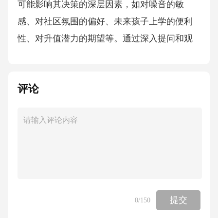
可能影响其决策的深层因素，如对噪音的敏
感、对社区氛围的偏好、未来孩子上学的便利
性、对升值潜力的期望等。通过深入提问和观
察来发现。*购买力评估：在不冒犯客户的前提
下，通过了解其职业、家庭收入状况（或委婉
评论
询问可接受的总价范围、首付能力、贷款意向
等），评估其实际购买力，确保推荐房源在其
可承受范围内。3.2房源筛选与推荐策略*精准匹
配：基于客户的需求和购买力，从可售房源中
筛选出最匹配的1-3套房源进行重点推荐。避免
推荐过多房源导致客户选择困难。*突出差异与
优势：针对每套推荐房源，清晰阐述其独特优
提交
0
/150
势、与客户需求的契合点，以及与其他房源的