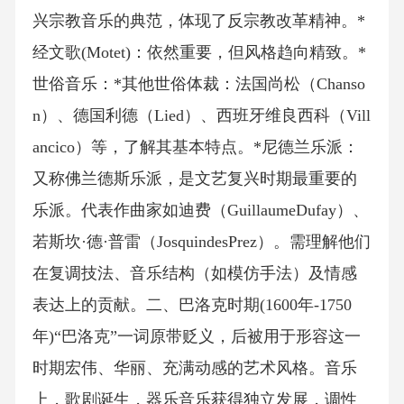
兴宗教音乐的典范，体现了反宗教改革精神。*
经文歌(Motet)：依然重要，但风格趋向精致。*
世俗音乐：*其他世俗体裁：法国尚松（Chanso
n）、德国利德（Lied）、西班牙维良西科（Vill
ancico）等，了解其基本特点。*尼德兰乐派：
又称佛兰德斯乐派，是文艺复兴时期最重要的
乐派。代表作曲家如迪费（GuillaumeDufay）、
若斯坎·德·普雷（JosquindesPrez）。需理解他们
在复调技法、音乐结构（如模仿手法）及情感
表达上的贡献。二、巴洛克时期(1600年-1750
年)“巴洛克”一词原带贬义，后被用于形容这一
时期宏伟、华丽、充满动感的艺术风格。音乐
上，歌剧诞生，器乐音乐获得独立发展，调性