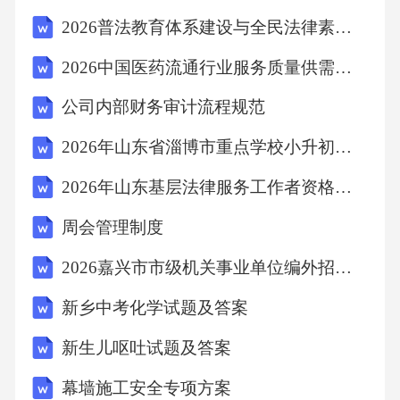
范化：奏鸣曲式、回旋曲式、变奏曲式等成为
2026普法教育体系建设与全民法律素养提升的策略分析
常用的曲式结构。*调性和声体系的成熟：大小
2026中国医药流通行业服务质量供需分析及投资评估规划分析研究报告
调体系稳固，功能和声运用规范。2.重要器乐体
公司内部财务审计流程规范
裁*交响曲(Symphony)：古典主义时期最重要的
器乐体裁。通常为四个乐章结构（快板-慢板-小
2026年山东省淄博市重点学校小升初语文考试题库(含答案)
步舞曲/谐谑曲-快板）。海顿对交响曲的定型做
2026年山东基层法律服务工作者资格试题(附答案)
出了巨大贡献，被誉为“交响曲之父”。*弦乐四
周会管理制度
重奏(StringQuartet)：被誉为“室内乐之王”，同
2026嘉兴市市级机关事业单位编外招聘24人参考题库及参考答案详解【综合卷】
样遵循古典主义时期的多乐章结构原则。海顿
亦有“弦乐四重奏之父”之称。*独奏奏鸣曲(Solo
新乡中考化学试题及答案
Sonata)：以钢琴奏鸣曲最为重要，莫扎特、贝
新生儿呕吐试题及答案
多芬均有大量杰作。*协奏曲(Concerto)：在古典
幕墙施工安全专项方案
主义时期定型为三乐章结构（快板-慢板-快板回