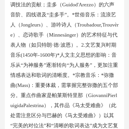
调技法的贡献；圭多（Guidod'Arezzo）的六声
音阶、四线谱及“圭多手”。*世俗音乐：流浪艺
人（Jongleurs）、游吟诗人（Troubadour,Trouvèr
e）、恋诗歌手（Minnesänger）的艺术特征与代
表人物（如贝特朗·德·波恩）。2.文艺复兴时期
音乐(1450年-1600年)*人文主义思想的影响：音
乐从“为神服务”逐渐转向“为人服务”，更加注重
情感表达和歌词的清晰度。*宗教音乐：*弥撒
曲(Mass)：重要体裁，需掌握完整弥撒的五个部
分。重点作曲家是帕莱斯特里那（GiovanniPierl
uigidaPalestrina），其作品《马太受难曲》（此
处需注意区分与巴赫的《马太受难曲》）以其
“完美的对位法”和“清晰的歌词表达”成为文艺复