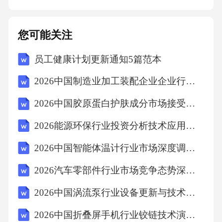
(GeorgeFridericHandel,____)：以歌剧和清唱剧
闻名。清唱剧《弥赛亚》是其代表作，其中“哈
您可能关注
利路亚”合唱气势恢宏。*维瓦尔第(AntonioVival
员工健康计划更新通知5篇范本
di,____)：对协奏曲体裁的发展做出巨大贡献，
其作品数量众多，风格鲜明。三、古典主义时
2026中国制造业加工装配企业企业行业市场供需分析及投资评估规划分析研究报告
期(1750年-1820年)古典主义音乐以“理性”、“平
2026中国胶原蛋白护肤成分市场接受度与产品矩阵优化
衡”、“清晰”为主要特征，奏鸣曲式、交响曲、
2026能源环保行业投资分析技术应用政策规划
弦乐四重奏等器乐体裁走向成熟和规范化。1.音
乐风格特征*“华丽风格”(GalantStyle)与“情感风
2026中国智能体温计行业市场深度调研及发展趋势和前景预测研究报告
格”(EmpfindsamerStil)**：前古典时期的过渡风
2026汽车零部件行业市场竞争态势深度研究与产品创新策略报告
格，追求轻盈、明快、悦耳，注重旋律的歌唱
2026中国涡流泵行业设备更新与技术升级研究报告
性和情感表达。*主调音乐占主导：和声功能明
2026中国折叠屏手机行业铰链技术演进与消费者体验痛点调研
确，旋律线条清晰，织体简洁。*形式结构的规