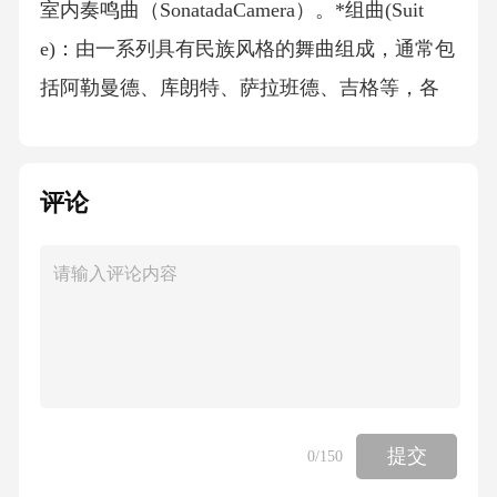
室内奏鸣曲（SonatadaCamera）。*组曲(Suit
e)：由一系列具有民族风格的舞曲组成，通常包
括阿勒曼德、库朗特、萨拉班德、吉格等，各
乐章调性统一。*清唱剧(Oratorio)与康塔塔(Cant
ata)：清唱剧为宗教题材，无舞台布景和服装，
评论
结构宏大；康塔塔形式灵活，有宗教也有世俗
题材，规模较清唱剧小。3.代表作曲家及其贡献
*巴赫(JohannSebastianBach,____)：巴洛克音乐
的集大成者。其贡献体现在对复调技法的极致
运用、管风琴音乐、键盘音乐（《平均律钢琴
曲集》被誉为“音乐的旧约圣经”，确立了十二平
均律的实践意义）、宗教声乐作品（如《马太
提交
0
/150
受难曲》、《勃兰登堡协奏曲》）等。*亨德尔