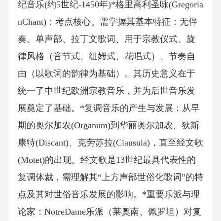
纪音乐(约5世纪-1450年)*格里高利圣咏(Gregoria
nChant)：考点核心。需掌握其基本特征：无伴
奏、单声部、拉丁文歌词、用于宗教仪式、旋
律风格（音节式、纽姆式、花唱式）、节奏自
由（以歌词的韵律为基础）。其历史意义在于
统一了中世纪欧洲宗教音乐，并为后世音乐发
展奠定了基础。*复调音乐的产生与发展：从早
期的奥尔加农(Organum)到华丽奥尔加农、狄斯
康特(Discant)、克劳苏拉(Clausula)，直至经文歌
(Motet)的出现。经文歌是13世纪最具代表性的
复调体裁，需理解其“上方声部世俗化歌词”的特
点及其对世俗音乐发展的影响。*重要乐派与理
论家：NotreDame乐派（莱奥南、佩罗坦）对复