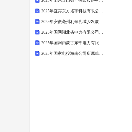
2025年山东泰山财产保险股份有限公司高层次人才社会招聘1人笔试历年参考题库附带答案详解
2025年宜宾东方拓宇科技有限公司公开招聘6名笔试历年参考题库附带答案详解
2025年安徽亳州利辛县城乡发展建设投资集团有限公司公开招聘25人笔试历年参考题库附带答案详解
2025年国网湖北省电力有限公司高校毕业生招聘439人(第二批)笔试历年参考题库附带答案详解
2025年国网内蒙古东部电力有限公司提前批校园招聘行程笔试历年参考题库附带答案详解
2025年国家电投海南公司所属单位社会招聘笔试历年参考题库附带答案详解