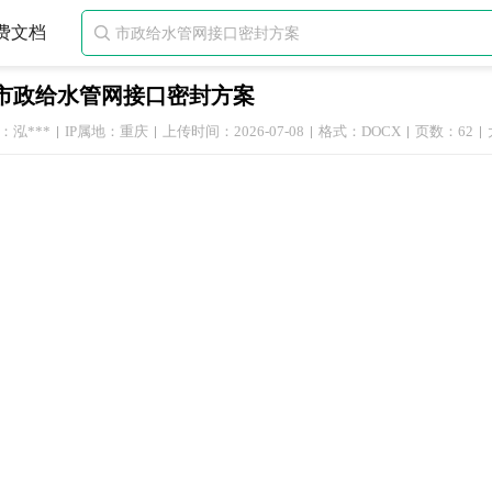
费文档

市政给水管网接口密封方案
：泓***
IP属地：重庆
上传时间：2026-07-08
格式：DOCX
页数：62