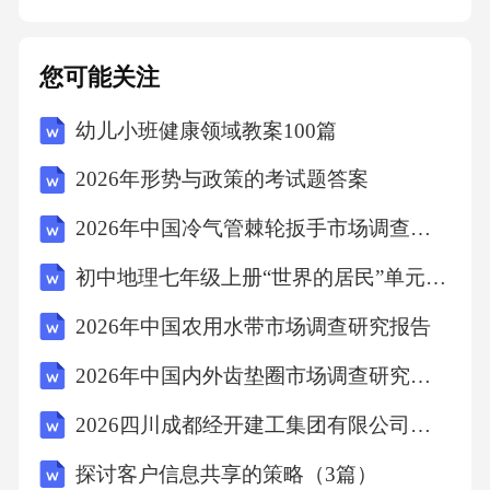
间分辨率D.空间分辨率32.在测量平差中，条件
平差法与间接平差法的主要区别在于（）。A.
您可能关注
未知数的选择B.观测值的权C.误差方程的建立D.
幼儿小班健康领域教案100篇
单位权中误差的计算33.下列哪种坐标系是地心
坐标系？（）A.北京54B.西安80C.CGCS2000D.
2026年形势与政策的考试题答案
WGS8434.在海洋测绘中，确定测深基准面通常
2026年中国冷气管棘轮扳手市场调查研究报告
采用（）。A.平均海水面B.理论最低潮面C.最高
初中地理七年级上册“世界的居民”单元教案
潮面D.大地水准面35.对于高耸建筑物（如电视
塔）的垂直度检测，常用的方法是（）。A.水
2026年中国农用水带市场调查研究报告
准测量B.激光铅垂仪投测C.三角高程测量D.GNS
2026年中国内外齿垫圈市场调查研究报告
S静态测量36.在地图数据库设计中，为了保证数
2026四川成都经开建工集团有限公司招聘项目制工作人员6人笔试历年参考题库附带答案详解
据的一致性，主要采用（）机制。A.数据备份
探讨客户信息共享的策略（3篇）
B.事务处理C.数据加密D.数据压缩37.下列关于