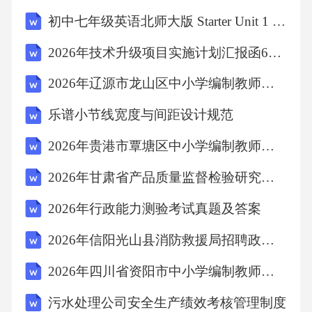
测绘作业人员安全管理的说法，错误的是
初中七年级英语北师大版 Starter Unit 1 Meeting English 教学设计
（）。A.在野外作业时应配备必要的救生设备
2026年技术升级项目实施计划汇报函6篇范文
B.雷雨天气应停止野外作业C.在高压线附近作业
2026年辽源市龙山区中小学编制教师招聘考试备考题库及答案详解
时应保持安全距离D.可以在未探明的溶洞区域
进行单人作业38.摄影测量中，相对定向的目的
乐谱小节线宽度与间距设计规范
是（）。A.恢复像片的内方位元素B.恢复像片
2026年贵港市覃塘区中小学编制教师招聘笔试备考题库及答案详解
对之间的相对位置C.建立物方空间坐标系D.解
2026年甘肃省产品质量监督检验研究院编外人员招聘10人笔试备考试题及答案详解
求地面点坐标39.某导线全长为1000m，纵坐标
2026年行政能力测验考试真题及答案
增量闭合差为+0.10mA.$1/10000B.$1/5000C.1D.
140.在GIS网络分析中，寻找两个地点之间最佳
2026年信阳光山县消防救援局招聘政府专职消防员8名考试备考试题及答案详解
路径的算法通常基于（）。A.最小生成树算法
2026年四川省资阳市中小学编制教师招聘笔试模拟试题及答案详解
B.Dijkstra算法C.凸包算法D.Voronoi图算法二、
污水处理公司安全生产绩效考核管理制度
多项选择题（共20题，每题2分。每题的备选项