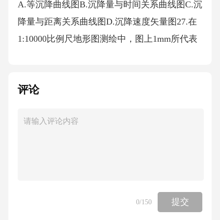
A.等沉降曲线图B.沉降量与时间关系曲线图C.沉
降量与距离关系曲线图D.沉降速度矢量图27.在
1:10000比例尺地形图测绘中，图上1mm所代表
的实地距离是（）。A.1B.5C.10D.10028.下列误
差中，属于偶然误差的是（）。A.钢尺尺长误
评论
差B.视准轴误差C.对中误差D.读数估读误差29.
在三维激光扫描点云数据处理中，将多站扫描
数据统一到同一坐标系下的过程称为（）。A.
点云去噪B.点云拼接C.点云简化D.点云分类30.
现行规范规定，基础地理信息数据更新周期
中，1:50000地形图更新周期一般不超过（）。
A.1年B.3年C.5年D.10年31.卫星遥感影像的分辨
提交
0
/150
率通常指（）。A.光谱分辨率B.辐射分辨率C.时