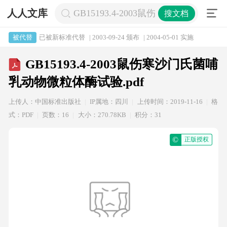
人人文库
GB15193.4-2003鼠伤寒沙门氏菌哺乳
搜文档
已被新标准代替
| 2003-09-24 颁布
| 2004-05-01 实施
被代替
GB15193.4-2003鼠伤寒沙门氏菌哺
乳动物微粒体酶试验.pdf
上传人：中国标准出版社
IP属地：四川
上传时间：2019-11-16
格
式：PDF
页数：16
大小：270.78KB
积分：31
©
正版授权