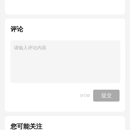
第部分铜量的测定火焰原子吸收光谱法
评论
———10:;
第部分铝量的测定铬天青分光光度法和电感耦
合等离子体原子发射光谱法
———11:S;
提交
0
/150
第部分硅量的测定电感耦合等离子体原子发射
光谱法
您可能关注
———12:;