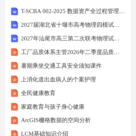
T-SCBA 002-2025 数据资产全过程管理区块链应用规范
第部分钙量的测定火焰原子吸收光谱法
2027届湖北省十堰市高考物理四模试卷（含答案解析）
———13:;
2027年汕尾市高三第二次联考物理试卷（含答案解析）
工厂品质体系主管2026年二季度品质体系优化总结
第部分镁量的测定火焰原子吸收光谱法
暑期乘坐交通工具安全须知课件
———14:;
上消化道出血病人的个案护理
全民健康教育
第部分钠量的测定火焰原子吸收光谱法
家庭教育与孩子身心健康
———15:;
ArcGIS栅格数据的空间分析
第部分钾量的测定火焰原子吸收光谱法
LCM基础知识介绍