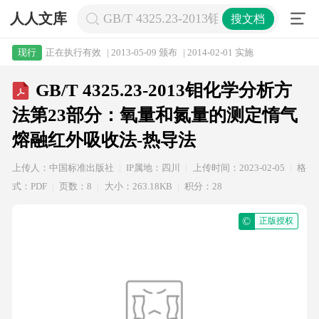
人人文库
GB/T 4325.23-2013钼化学分
搜文档
正在执行有效
| 2013-05-09 颁布
| 2014-02-01 实施
现行
GB/T 4325.23-2013钼化学分析方
法第23部分：氧量和氮量的测定惰气
熔融红外吸收法-热导法
上传人：中国标准出版社
IP属地：四川
上传时间：2023-02-05
格
式：PDF
页数：8
大小：263.18KB
积分：28
©
正版授权