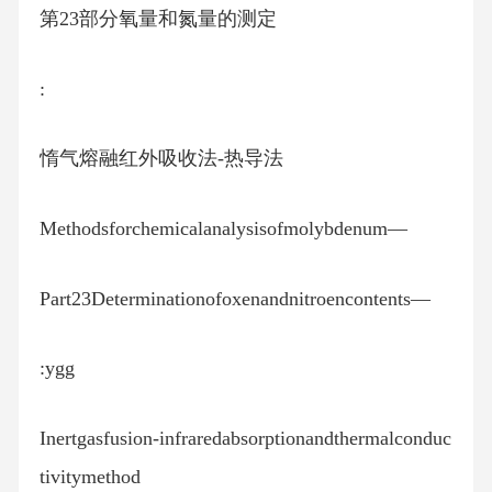
第23部分氧量和氮量的测定
:
惰气熔融红外吸收法-热导法
Methodsforchemicalanalysisofmolybdenum—
Part23Determinationofoxenandnitroencontents—
:ygg
Inertgasfusion-infraredabsorptionandthermalconduc
tivitymethod