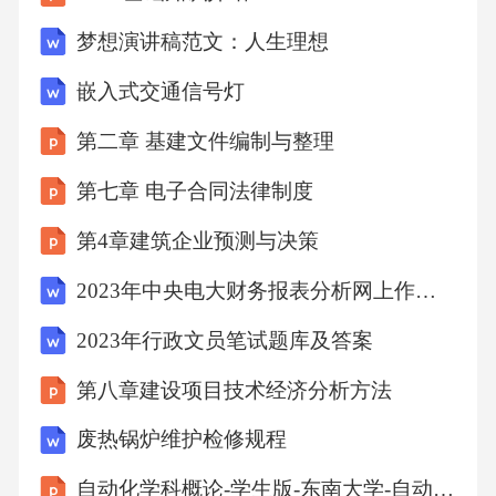
梦想演讲稿范文：人生理想
———16:;
嵌入式交通信号灯
第部分钛量的测定二安替比林甲烷分光光度法
第二章 基建文件编制与整理
和电感耦合等离子体原子发射光谱法
第七章 电子合同法律制度
第4章建筑企业预测与决策
———17:;
2023年中央电大财务报表分析网上作业任务全部答案
第部分钒量的测定钽试剂分光光度法和电感耦
2023年行政文员笔试题库及答案
合等离子体原子发射光谱法
第八章建设项目技术经济分析方法
———18:;
废热锅炉维护检修规程
自动化学科概论-学生版-东南大学-自动化学院课件
第部分铬量的测定二苯基碳酰二肼分光光度法