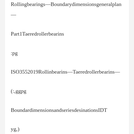
Rollingbearings—Boundarydimensionsgeneralplan
—
Part1Taeredrollerbearins
:pg
ISO3552019Rollinbearins—Taeredrollerbearins—
(:,ggpg
BoundardimensionsandseriesdesinationsIDT
yg,)