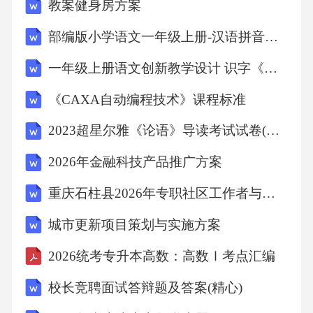
教案健身房方案
部编版小学语文一年级上册-汉语拼音《ɑi ei ui》（教学设计）
请注意本文件的某些内容可能涉及专利本文件
的发布机构不承担识别专利的责任
一年级上册语文创新教学设计 识字《日月明》人教【部编版】
《CAXA自动编程技术》课程标准
。。
2023超星尔雅《论语》导读考试试卷(答案)
本文件由中国机械工业联合会提出
2026年金融科技产品推广方案
重庆石柱县2026年专职社区工作者与后备人员招聘考试试卷-含答案解析
。
城市更新项目策划与实施方案
本文件由全国滚动轴承标准化技术委员会归口
2026统考专升本高数：高数Ⅰ考点汇编
校长竞聘面试答辩题及答案(精心)
(SAC/TC98)。