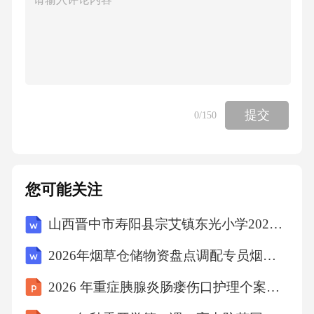
增加了双列或配对圆锥滚子轴承的最小倒角尺
寸和接触角见表表
c)(9~12);
提交
0
/150
增加了带凸缘外圈单列圆锥滚子轴承的内圈内
径单列轴承宽度等尺寸见表表
您可能关注
d)、(13~16)。
山西晋中市寿阳县宗艾镇东光小学2025-2026学年第二学期期末学业诊断六年级语文（文字版含答案）
2026年烟草仓储物资盘点调配专员烟草公司招聘考试笔试试题（含答案）
本文件等同采用滚动轴承圆锥滚子轴承外形尺
2026 年重症胰腺炎肠瘘伤口护理个案分享
寸及系列代号