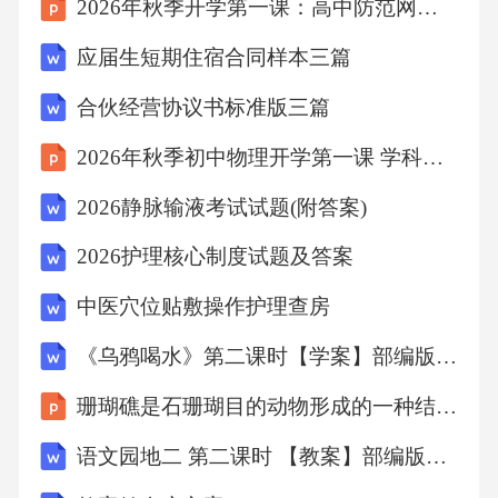
2026年秋季开学第一课：高中防范网络诈骗
ISO355:2019《》。
应届生短期住宿合同样本三篇
本文件做了下列最小限度的编辑性改动
合伙经营协议书标准版三篇
2026年秋季初中物理开学第一课 学科学习方法与策略教案
:
2026静脉输液考试试题(附答案)
为与现有系列标准名称一致将文件名称改为滚
2026护理核心制度试题及答案
动轴承外形尺寸总方案第部分圆锥
中医穴位贴敷操作护理查房
———,《1:
《乌鸦喝水》第二课时【学案】部编版语文一年级上册
珊瑚礁是石珊瑚目的动物形成的一种结构课件
滚子轴承
语文园地二 第二课时 【教案】部编版语文三年级上册
》。