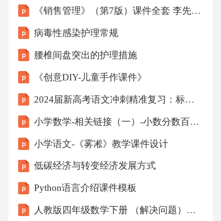
《销售管理》（第7版）课件全套 李先国 第1-16章 制定销售计划-重点客户管理
调查法五、问卷法的特点及其运用第三节访谈
调查法访谈的程序与技术：（）3.问卷与访谈的
病毒性感染护理常规
比较类型优点缺点问卷效率高标准化匿名性回
腰椎间盘突出的护理措施
收率低信息单一准备费事访谈回收率高信息丰
《创意DIY-儿童手作课件》
富变通灵活效率低
2024届新高考语文冲刺精准复习：标点符号表达效果
结果不易处理无匿名性第六章
小学数学-相关链接（一）-小数分数百分数的互化教学课件设计
小学语文-《雾凇》教学课件设计
教育实验法第一节教育实验法概述·
低碳经济与转变经济发展方式
（二）探索实验、改革实验、验证实验探索实
Python语言介绍课件模板
验是把实验放在第一位，按预先的研究目的操
纵实验变量。改革实验的做法是按事先制定的
人教版四年级数学下册 （解决问题）教育课件