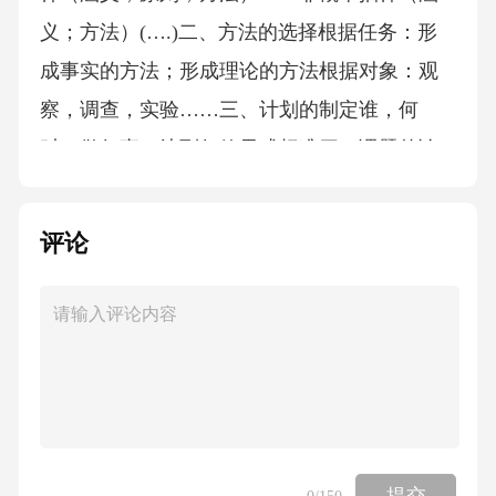
义；方法）(….)二、方法的选择根据任务：形
成事实的方法；形成理论的方法根据对象：观
察，调查，实验……三、计划的制定谁，何
时，做何事，达到何效果或标准四、课题的论
证第四章
评论
教育观察法第一节教育观察法概述感官、仪器
设备二、观察法的分类及类型第二节教育观察
的常用方法第三节教育观察法的实施·进入研究
情境·
界定问题资料搜集与记录··资料分析报告撰写··
一、设计·二、教育现场观察的实施——获准进
提交
0
/150