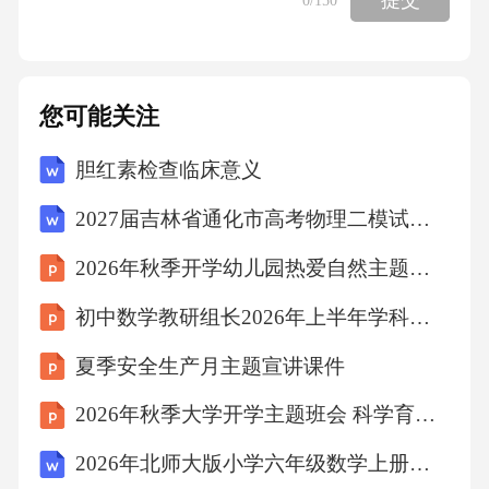
入——取得友善关系——观察和记录（例如：
记录的格式：实地笔记个人笔记方法笔记理论
笔记12：00—我感觉很这个数字中午12点—食
您可能关注
堂里拥挤是我的估似乎是学大约有300计，不一
胆红素检查临床意义
生就餐的人，10个定准确高潮窗口前队伍平均
有4米长——对付危机——资料分析（举例：师
2027届吉林省通化市高考物理二模试卷（含答案解析）
生交往符号代码系统：代码符号行为特征内容·
2026年秋季开学幼儿园热爱自然主题宣讲课
学生举手·学生举手并被老师提问·学生举手并被
初中数学教研组长2026年上半年学科教研工作总结
老师提问，只回答了一个字三、观察资料的整
夏季安全生产月主题宣讲课件
理与分析四、教育观察法实施中应注意的问题
第五章
2026年秋季大学开学主题班会 科学育儿方法指导
2026年北师大版小学六年级数学上册课时《数学应用题》教案
教育调查法第一节教育调查法概述第二节问卷