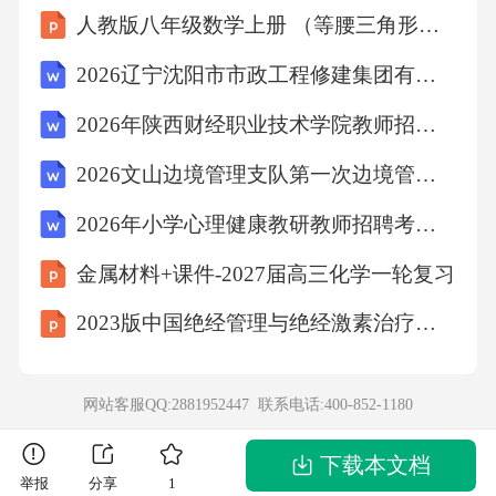
改革计划进行实验，看改革的方案时候可行。
人教版八年级数学上册 （等腰三角形）轴对称课件(第2课时)
验证实验对已取得的实验结果进行重复实验，
2026辽宁沈阳市市政工程修建集团有限公司招聘7人笔试模拟试题及答案详解
是在一定理论基础上进行的，目的是通过实
2026年陕西财经职业技术学院教师招聘（39人）笔试备考题库及答案详解
验，验证某些教育经验或研究成果是否可以
2026文山边境管理支队第一次边境管控专职辅警招聘（120人）考试备考题库及答案详解
2026年小学心理健康教研教师招聘考试笔试试题【含答案】
推广。·
金属材料+课件-2027届高三化学一轮复习
（三）综合实验和整体实验第二节教育实验的
2023版中国绝经管理与绝经激素治疗指南解读课件
效度与控制实验变量控制示意图操纵因变量自
变量观测控制无关变量影响变化二、因变量的
网站客服QQ:2881952447 联系电话:
400-852-1180
确立、分解及测定·
下载本文档
举报
分享
1
(一)聚集研究焦点例：思维→思维品质→学科中