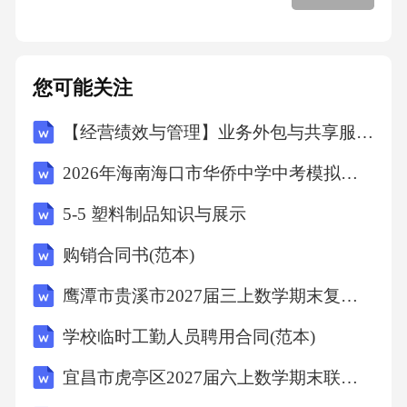
事并不能压倒和毁灭他，这体现了他的坚强和
勇敢;他不论是对自己的还是别人的屈辱和痛
您可能关注
苦，都会感到难以忍受，这说明了他善良的一
面;母亲的再婚，使得他很孤僻，但也增强了他
【经营绩效与管理】业务外包与共享服务专项审计计划
对自己力量的信心。生活的困苦并不能使他退
2026年海南海口市华侨中学中考模拟地理试卷（文字版含答案）
却，他总是坚强地生活下去，他相信黑暗终将
5-5 塑料制品知识与展示
过去，未来将会走向光明。
购销合同书(范本)
2023/10/20外祖父他是俄罗斯小市民阶层的典
鹰潭市贵溪市2027届三上数学期末复习检测模拟试题含解析
型。暴躁、乖戾、贪婪、自私。他经常凶狠地
学校临时工勤人员聘用合同(范本)
毒打外祖母和孩子们，有次竟把阿廖沙打上得
失去知觉，结果生了场大病;他非常贪财，暗地
宜昌市虎亭区2027届六上数学期末联考模拟试题含解析
里放高利贷，秘密接受典当，甚至怂恿徒工到