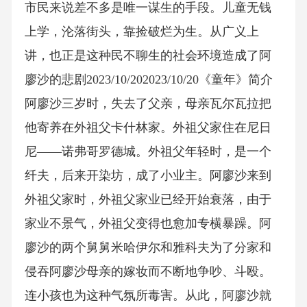
市民来说差不多是唯一谋生的手段。儿童无钱
上学，沦落街头，靠捡破烂为生。从广义上
讲，也正是这种民不聊生的社会环境造成了阿
廖沙的悲剧2023/10/202023/10/20《童年》简介
阿廖沙三岁时，失去了父亲，母亲瓦尔瓦拉把
他寄养在外祖父卡什林家。外祖父家住在尼日
尼——诺弗哥罗德城。外祖父年轻时，是一个
纤夫，后来开染坊，成了小业主。阿廖沙来到
外祖父家时，外祖父家业已经开始衰落，由于
家业不景气，外祖父变得也愈加专横暴躁。阿
廖沙的两个舅舅米哈伊尔和雅科夫为了分家和
侵吞阿廖沙母亲的嫁妆而不断地争吵、斗殴。
连小孩也为这种气氛所毒害。从此，阿廖沙就