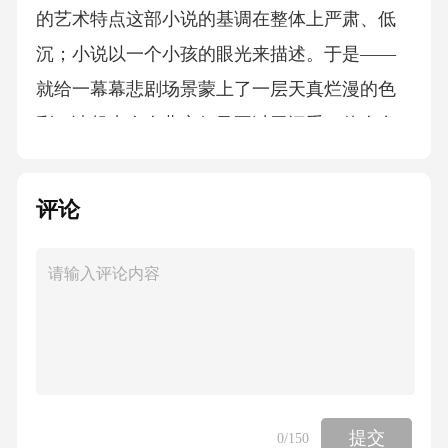
的艺术特点这部小说的基调在整体上严肃、低
沉；小说以一个小孩的眼光来描述。于是——
就给一幕幕悲剧场景蒙上了一层天真烂漫的色
彩，读起来令人悲哀但又不过于沉重，使人在
黑暗中看到光明，在邪恶中看到善良，在冷酷
无情中看到人性光芒，在悲剧的氛围中感受到
评论
人么战胜悲剧命运的巨大力量。2023/10/202023/
10/20主要人物形象分析阿廖沙：他的形象是俄
罗斯一代新人的代表，他的成长道路是俄国千
百万劳动者走向革命，走向新生活之路。他不
向丑恶势力屈膝，坚强而善良，勇敢而自信。
他在“令人窒息的、充满可怕景象的狭小天地里”
提交
艰难地生活着，身边那些层出不穷的暴行和丑
0
/150