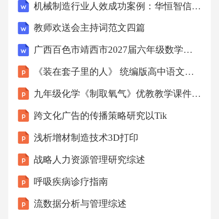
机械制造行业人效成功案例：华恒智信破解人员流失成本高
市场上偷窃。卡什林是小说中丑恶势力的化
教师欢送会主持词范文四篇
身，在他身上集中体现了了俄国小市民的卑鄙
灵魂。2023/10/20外祖母她的形象是俄罗斯文学
广西百色市靖西市2027届六年级数学第一学期期末质量跟踪监视试题含解析
中最光辉、最有文性的艺术形象之一。她善
《装在套子里的人》 统编版高中语文必修下册
良、乐观，心里充满站无私的爱。她为人善良
九年级化学《制取氧气》优教教学课件1-A3演示文稿设计与制作
公正，热爱生活，相信正义总会战胜邪恶。她
跨文化广告的传播策略研究以Tik
信仰的上帝是与人为善的。她知道很多优美的
民间故事，讲给阿廖沙听，她无私的爱丰富了
浅析增材制造技术3D打印
阿廖沙的心灵，阿廖沙说道，“在她没有来之
战略人力资源管理研究综述
前，我仿佛是躲在黑暗中睡觉，但她一出现，
呼吸疾病诊疗指南
就把我叫醒了把我领到光明的地方……她马上
成为我终身的朋友，成为最知心的人，成为我
流数据分析与管理综述
最了解，最珍贵的人——是她那对世界无私的