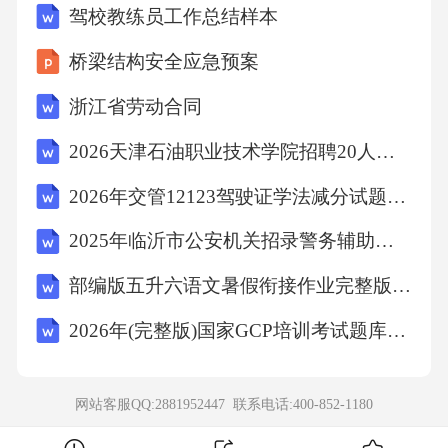
驾校教练员工作总结样本
5.6……………34
桥梁结构安全应急预案
继电器和脱扣器
浙江省劳动合同
2026天津石油职业技术学院招聘20人笔试题库带答案详解（B卷）
5.7……………………34
2026年交管12123驾驶证学法减分试题(含参考答案)
与短路保护电器的协调配合
2025年临沂市公安机关招录警务辅助人员笔试真题
部编版五升六语文暑假衔接作业完整版 基础巩固+新知预习含答案可打印
5.8(SCPD)……………34
2026年(完整版)国家GCP培训考试题库及参考答案(完整版)
产品信息
网站客服QQ:2881952447 联系电话:
400-852-1180
6…………………34