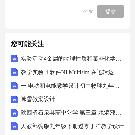
提交
0
/150
4………………………28
特性
您可能关注
5………………………28
实验活动4金属的物理性质和某些化学性质教学设计-九年级化学人教版下册
特性概要
教学实验 4 软件NI Multisim 在逻辑运算中的应用教学设计中职基础课-职业模块 工科类-高教版-(数学)-51
一 电功和电能教学设计初中物理九年级全册北师大版（闫金铎）
5.1……………28
咏雪教案设计
电器型式
陕西省石泉县高中化学 第三章 水溶液中的离子平衡 3.4 难溶电解质的溶解平衡教案 新人教版选修4
人教部编版九年级下册过零丁洋教学设计
5.2……………28