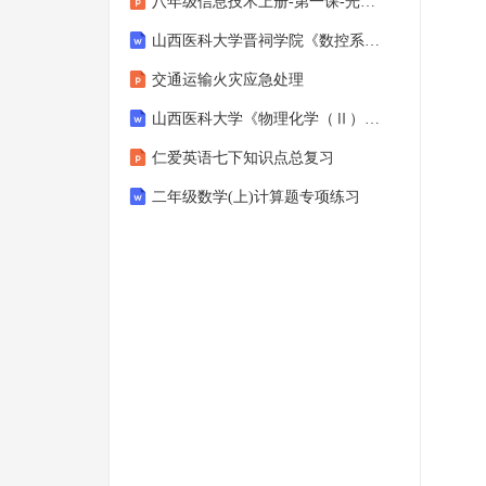
八年级信息技术上册-第一课-光影之旅图像处理基础知识课件解析
山西医科大学晋祠学院《数控系统集成PC应用》2023-2024学年第一学期期末试卷
交通运输火灾应急处理
山西医科大学《物理化学（Ⅱ）（2）》2023-2024学年第一学期期末试卷
仁爱英语七下知识点总复习
二年级数学(上)计算题专项练习