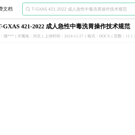
费文档

T-GXAS 421-2022 成人急性中毒洗胃操作技术规范
：馒***
IP属地：河北
上传时间：2024-12-27
格式：DOCX
页数：11