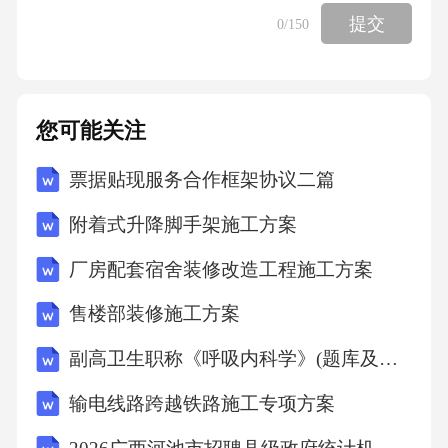
领域，从而提高资金的使用效率，促进受援国
提交
0
/150
经济的快速发展。例如，在非洲某国的援外成
套项目中，通过严格的投资控制，确保了所有
资金都用于基础设施建设和改善民生，为该国
您可能关注
创造了数千个就业机会。(2)对于援助国而言，
票据贴现服务合作框架协议二篇
投资控制的重要性同样不容忽视。援助国通过
投资控制，能够确保其援助资金的合理分配和
附着式升降脚手架施工方案
有效利用，避免因管理不善导致的资源浪费。
厂房配套宿舍装修改造工程施工方案
这不仅有助于提高援助国在国际社会中的形
售楼部装修施工方案
象，还能够增强援助国与受援国之间的友好关
副高卫生职称《呼吸内科学》(题库及答案)
系。此外，有效的投资控制还能够帮助援助国
积累宝贵的项目管理经验，提升其未来在国际
输电线路跨越铁路施工专项方案
援助领域的竞争力。以我国为例，通过在援外