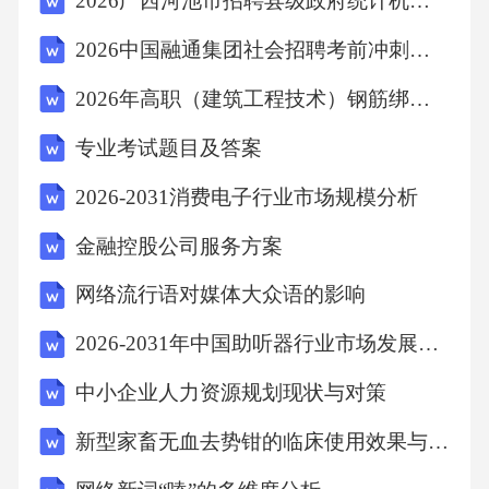
2026广西河池市招聘县级政府统计机构统计协管员（协统员）26人模拟试卷附答案详解（考试直接用）
成套项目中实施严格的投资控制，我国不仅提
2026中国融通集团社会招聘考前冲刺试卷【综合卷】附答案详解
高了援助资金的使用效率，还培养了一大批具
有国际视野和项目管理能力的人才。(3)投资控
2026年高职（建筑工程技术）钢筋绑扎施工综合测试试题及答案
制对于援外成套项目的可持续发展也具有重要
专业考试题目及答案
意义。在项目实施过程中，投资控制能够帮助
2026-2031消费电子行业市场规模分析
项目管理者及时发现和解决项目风险，确保项
金融控股公司服务方案
目按照预定目标顺利进行。例如，在援外成套
项目的施工阶段，通过投资控制，可以及时发
网络流行语对媒体大众语的影响
现设计缺陷、施工质量问题，以及材料供应不
2026-2031年中国助听器行业市场发展深度调查及投资战略可行性报告
足等问题，并采取相应的措施加以解决。这样
中小企业人力资源规划现状与对策
的控制机制有助于项目的长期稳定运行，确保
项目在完成后能够持续发挥效益，为受援国带
新型家畜无血去势钳的临床使用效果与体会
来长期的经济发展和社会进步。因此，投资控