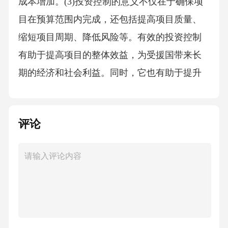
成本增加。(3)投资控制的意义不仅在于确保项
目在预算范围内完成，还包括提高项目质量、
缩短项目周期、降低风险等。有效的投资控制
有助于提高项目的整体效益，为受援国带来长
期的经济和社会利益。同时，它也有助于提升
我国在国际援助领域的形象，增强我国在国际
事务中的话语权和影响力。1.3投资控制的重要
评论
性(1)投资控制是援外成套项目成功实施的关键
因素之一。在项目实施过程中，投资控制能够
确保项目资金的有效使用，避免不必要的浪费
和超支，这对于受援国和援助国都具有重要的
意义。首先，对于受援国而言，有效的投资控
制有助于确保项目资金用于最急需和最有效的