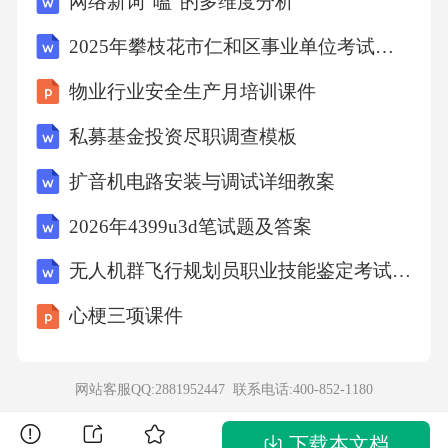
网络新词“嗑”的多维度分析
制是援外成套项目成功实施的重要保障。二、
2025年攀枝花市仁和区事业单位考试真题
援外成套项目设计各阶段投资控制的原则2.1设
物业行业安全生产月培训课件
计阶段投资控制原则(1)设计阶段是援外成套项
目投资控制的关键环节，其投资控制原则主要
私募基金投资尽职调查模板
包括以下几点。首先，要遵循“经济、适用、美
扩音机电路安装与调试详细教案
观、安全”的设计原则，确保设计既满足受援国
2026年4399u3d笔试题及答案
的基本需求，又兼顾美观和安全性。例如，在
援助某国的医院建设项目中，设计团队充分考
无人机群飞行规划员职业技能鉴定考试复习题库（附答案）
虑了当地的气候条件和医疗需求，采用了节能
心梗三项课件
环保的设计方案，既降低了运营成本，又提升
了患者的就医体验。(2)其次，设计阶段投资控
网站客服QQ:2881952447 联系电话:
400-852-1180
制要注重方案的优化和比选。通过对多个设计
下载本文档
方案进行技术、经济、环保等方面的综合比